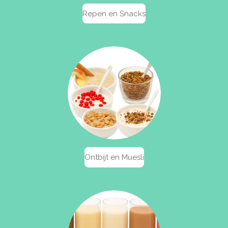
Repen en Snacks
Ontbijt en Muesli