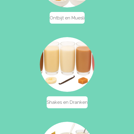
Ontbijt en Muesli
Shakes en Dranken