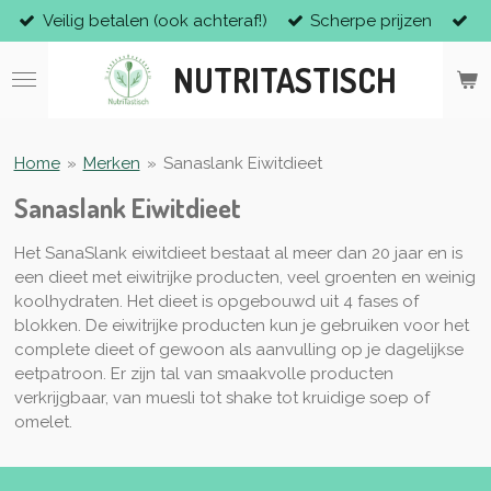
Veilig betalen (ook achteraf!)
Scherpe prijzen
Ga
direct
NUTRITASTISCH
naar
de
hoofdinhoud
Home
»
Merken
»
Sanaslank Eiwitdieet
Sanaslank Eiwitdieet
Het SanaSlank eiwitdieet bestaat al meer dan 20 jaar en is
een dieet met eiwitrijke producten, veel groenten en weinig
koolhydraten. Het dieet is opgebouwd uit 4 fases of
blokken. De eiwitrijke producten kun je gebruiken voor het
complete dieet of gewoon als aanvulling op je dagelijkse
eetpatroon. Er zijn tal van smaakvolle producten
verkrijgbaar, van muesli tot shake tot kruidige soep of
omelet.