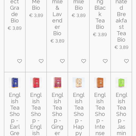
ect
Me
mile
mile
ng
nate
Gra
Bio
&
Bio
Blac
d
de
Lav
k
Bre
€ 3,89
€ 3,89
Bio
end
Tea
akfa
er
Bio
st
€ 3,89
Bio
Tea
€ 3,89
Bio
€ 3,89
€ 3,89
In winkelwagen
In winkelwagen
In winkelwagen
In winkelwagen
In winkelwagen
In wink
Engl
Engl
Engl
Engl
Engl
Engl
ish
ish
ish
ish
ish
ish
Tea
Tea
Tea
Tea
Tea
Tea
Sho
Sho
Sho
Sho
Sho
Sho
p -
p -
p -
p -
p -
p -
Earl
Engl
Ging
Hap
Inte
Jas
Gre
ish
er
py
nse
min