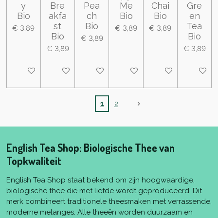
y
Bre
Pea
Me
Chai
Gre
Bio
akfa
ch
Bio
Bio
en
st
Bio
Tea
€ 3,89
€ 3,89
€ 3,89
Bio
Bio
€ 3,89
€ 3,89
€ 3,89
In winkelwagen
In winkelwagen
In winkelwagen
In winkelwagen
In winkelwagen
In wink
1
2
English Tea Shop: Biologische Thee van
Topkwaliteit
English Tea Shop staat bekend om zijn hoogwaardige,
biologische thee die met liefde wordt geproduceerd. Dit
merk combineert traditionele theesmaken met verrassende,
moderne melanges. Alle theeën worden duurzaam en