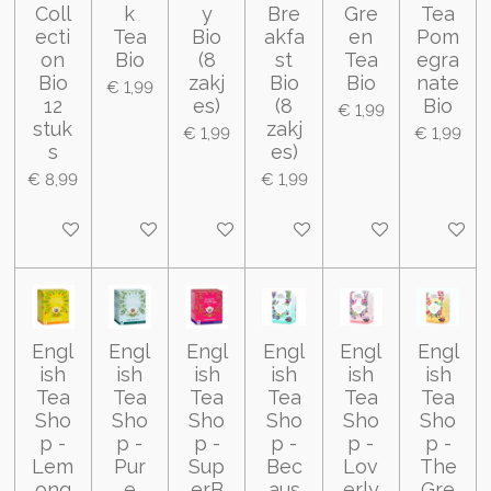
Coll
k
y
Bre
Gre
Tea
ecti
Tea
Bio
akfa
en
Pom
on
Bio
(8
st
Tea
egra
Bio
zakj
Bio
Bio
nate
€ 1,99
12
es)
(8
Bio
€ 1,99
stuk
zakj
€ 1,99
€ 1,99
s
es)
€ 8,99
€ 1,99
In winkelwagen
In winkelwagen
In winkelwagen
In winkelwagen
In winkelwagen
In wink
Engl
Engl
Engl
Engl
Engl
Engl
ish
ish
ish
ish
ish
ish
Tea
Tea
Tea
Tea
Tea
Tea
Sho
Sho
Sho
Sho
Sho
Sho
p -
p -
p -
p -
p -
p -
Lem
Pur
Sup
Bec
Lov
The
ong
e
erB
aus
erly
Gre