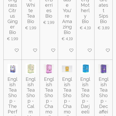
rass
Whi
erri
e
Mot
ates
Citr
te
es
You'
herl
t
us
Tea
Bio
re
y
Sips
Ging
Bio
Ama
Bio
Bio
€ 1,99
er
zing
€ 1,99
€ 4,19
€ 3,89
Bio
Bio
€ 1,99
€ 4,19
In winkelwagen
In winkelwagen
In winkelwagen
In winkelwagen
In winkelwagen
In wink
Engl
Engl
Engl
Engl
Engl
Engl
ish
ish
ish
ish
ish
ish
Tea
Tea
Tea
Tea
Tea
Tea
Sho
Sho
Sho
Sho
Sho
Sho
p -
p -
p -
p -
p -
p -
The
Cal
Cha
Cha
Darj
Dec
Perf
m
mo
mo
eeli
affei