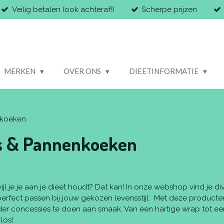
Veilig betalen (ook achteraf!)
Scherpe prijzen
MERKEN
OVER ONS
DIEETINFORMATIE
enkoeken
la’s & Pannenkoeken
jl je je aan je dieet houdt? Dat kan! In onze webshop vind je di
ie perfect passen bij jouw gekozen levensstijl. Met deze producte
onder concessies te doen aan smaak. Van een hartige wrap tot ee
los!