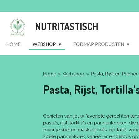
Ga
direct
naar
NUTRITASTISCH
de
hoofdinhoud
HOME
WEBSHOP
FODMAP PRODUCTEN
Home
»
Webshop
»
Pasta, Rijst en Pann
Pasta, Rijst, Tortil
Genieten van jouw favoriete gerechten terwi
pasta’s, rijst, tortilla’s en pannenkoeken d
tover je snel en makkelijk iets op tafel, z
zoete pannenkoek, varieer er eindeloos op 