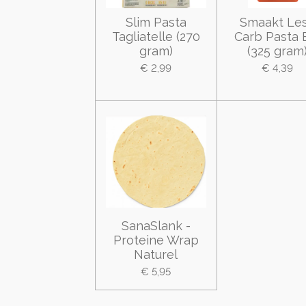
Slim Pasta
Smaakt Le
Tagliatelle (270
Carb Pasta 
gram)
(325 gram
€ 2,99
€ 4,39
SanaSlank -
Proteine Wrap
Naturel
€ 5,95