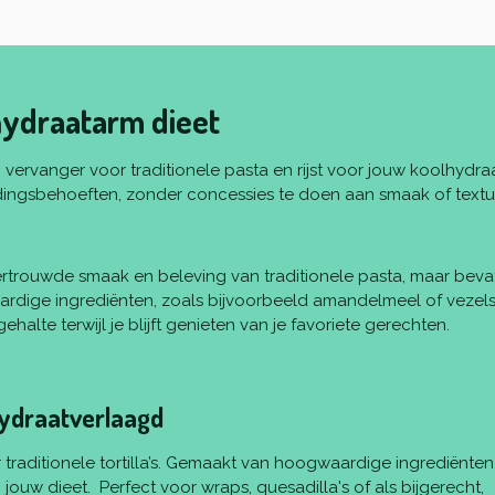
lhydraatarm dieet
 vervanger voor traditionele pasta en rijst voor jouw koolhydr
edingsbehoeften, zonder concessies te doen aan smaak of textu
ertrouwde smaak en beleving van traditionele pasta, maar beva
ardige ingrediënten, zoals bijvoorbeeld amandelmeel of vezel
alte terwijl je blijft genieten van je favoriete gerechten.
hydraatverlaagd
or traditionele tortilla’s. Gemaakt van hoogwaardige ingrediën
n jouw dieet. Perfect voor wraps, quesadilla's of als bijgerecht,