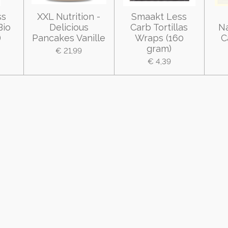
ss
XXL Nutrition -
Smaakt Less
Bio
Delicious
Carb Tortillas
Na
)
Pancakes Vanille
Wraps (160
C
gram)
€ 21,99
€ 4,39