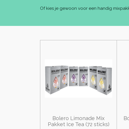
Of kies je gewoon voor een handig mixpakket
Bolero Limonade Mix
Bo
Pakket Ice Tea (72 sticks)