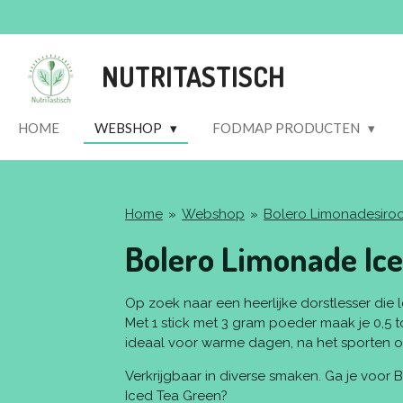
Ga
direct
naar
NUTRITASTISCH
de
hoofdinhoud
HOME
WEBSHOP
FODMAP PRODUCTEN
Home
»
Webshop
»
Bolero Limonadesiro
Bolero Limonade Ice
Op zoek naar een heerlijke dorstlesser die l
Met 1 stick met 3 gram poeder maak je 0,5 tot
ideaal voor warme dagen, na het sporten of
Verkrijgbaar in diverse smaken. Ga je voor
Iced Tea Green?