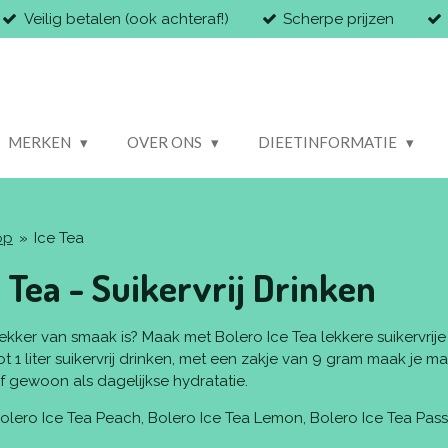
Veilig betalen (ook achteraf!)
Scherpe prijzen
MERKEN
OVER ONS
DIEETINFORMATIE
op
»
Ice Tea
 Tea - Suikervrij Drinken
ekker van smaak is? Maak met Bolero Ice Tea lekkere suikervrije
 1 liter suikervrij drinken, met een zakje van 9 gram maak je maar 
 gewoon als dagelijkse hydratatie.
 Bolero Ice Tea Peach, Bolero Ice Tea Lemon, Bolero Ice Tea Pas