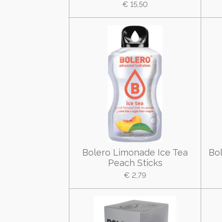
€ 15,50
Bolero Limonade Ice Tea
Bo
Peach Sticks
€ 2,79