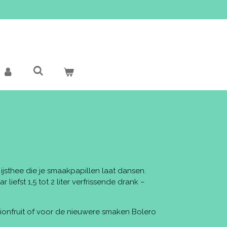
 ijsthee die je smaakpapillen laat dansen.
liefst 1,5 tot 2 liter verfrissende drank –
sionfruit of voor de nieuwere smaken Bolero