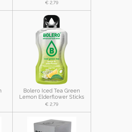
€ 2,79
n
Bolero Iced Tea Green
Lemon Elderflower Sticks
€ 2,79