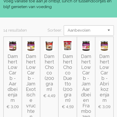
Voeg variatie toe aan je ontbijt, lunch of tussendoortjes en
blijf genieten van voeding
14 resultaten
Sorteer:
Dam
Dam
Dam
Dam
Dam
Dam
hert
hert
hert
hert
hert
hert
Low
Low
Cho
Cho
Low
Low
Car
Car
co
co
Car
Car
b -
b -
(200
Due
b -
b -
Aar
Jam
gra
tto
Jam
Abri
dbei
Exot
m)
(200
Aar
koz
enja
isch
gra
dbei
enja
€ 4,49
m
e
m)
en
m
vruc
Fra
€ 3,09
€ 4,59
€ 3,09
hte
mbo
n
zen