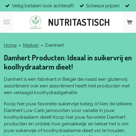
Veilig betalen (ook achteraf!)
Scherpe prijzen
Ga
direct
NUTRITASTISCH
naar
de
hoofdinhoud
Home
»
Merken
»
Damhert
Damhert Producten: Ideaal in suikervrij en
koolhydraatarm dieet!
Damhert is een fabrikant in België die naast een glutenvrij
assortiment ook een assortiment heeft met producten met
een verlaagd koolhydraatgehalte.
Koop hier jouw favoriete suikervrije beleg of kies de lekkere
Damhert Low Carb jamsoorten voor variatie in jouw
koolhydraatarm dieet! Koop hier jouw favoriete Damhert
producten en ontdek hoe gemakkelijk en lekker het is om
jouw suikervrije of koolhydraatarme dieet vol te houden.