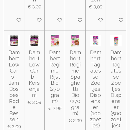
€ 3,09
€ 3,09
In winkelwagen
In winkelwagen
In winkelwagen
In winkelwagen
In winkelwagen
In wink
Dam
Dam
Dam
Dam
Dam
Dam
hert
hert
hert
hert
hert
hert
Low
Low
Regi
Regi
Tag
Tag
Car
Car
me
me
ates
ates
b -
b -
Rijst
Spa
se
se
Jam
Kers
Bio
ghe
Zoe
Zoe
Bos
enja
(270
tti
tjes
tjes
bes
m
gra
Bio
Disp
Disp
Rod
m)
(270
ens
ens
€ 3,09
e
gra
er
er
€ 2,99
Bes
m)
(100
(500
sen
zoet
zoet
€ 2,99
jes)
jes)
€ 3,09