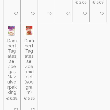
€ 2,65
€ 5,69
In winkelwagen
In winkelwagen
In winkelwagen
In winkelwagen
In winkelwagen
In wink
Dam
Dam
hert
hert
Tag
Tag
ates
ates
se
se
Zoe
Zoe
tjes
tmid
Nav
del
ulve
(500
rpak
gra
king
m)
€ 6,39
€ 5,85
In winkelwagen
In winkelwagen