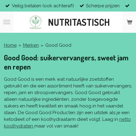
Veilig betalen (ook achteraf!)
Scherpe prijzen
Ga
direct
NUTRITASTISCH
naar
de
hoofdinhoud
Home
»
Merken
»
Good Good
Good Good: suikervervangers, sweet jam
en repen
Good Good is een merk wat natuurlijke zoetstoffen
gebruikt en die een assortiment heeft van suikervervangers,
repen, jam en stroopvervangers. Good Good gebruikt
alleen natuurlijke ingrediënten, zonder toegevoegde
suikers en heeft kwaliteit en smaak hoog in het vaandel
staan. De Good Good Producten zijn een uitstek als je een
ketodieet of een koolhydraatarm dieet volgt. Laag in
netto
koolhydraten
maar vol van smaak!