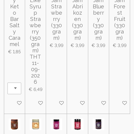
y
Like
Jam
Jam
Jam
Jam
Ket
Syru
Stra
Abri
Blue
Fore
o
p
wbe
koz
berr
st
Bar
Stra
rry
en
y
Fruit
Salt
wbe
(330
(330
(330
(330
y
rry
gra
gra
gra
gra
Cara
(350
m)
m)
m)
m)
mel
gra
€ 3,99
€ 3,99
€ 3,99
€ 3,99
m)
€ 1,85
THT
11-
09-
202
6
€ 6,49
In winkelwagen
In winkelwagen
In winkelwagen
In winkelwagen
In winkelwagen
In wink