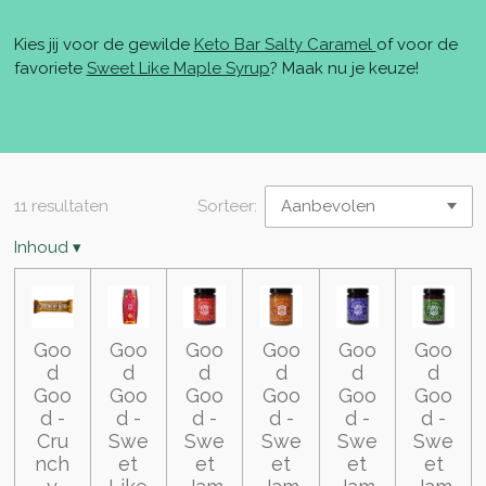
Kies jij voor de gewilde
Keto Bar Salty Caramel
of voor de
favoriete
Sweet Like Maple Syrup
? Maak nu je keuze!
11 resultaten
Sorteer:
Inhoud
▾
Goo
Goo
Goo
Goo
Goo
Goo
d
d
d
d
d
d
Goo
Goo
Goo
Goo
Goo
Goo
d -
d -
d -
d -
d -
d -
Cru
Swe
Swe
Swe
Swe
Swe
nch
et
et
et
et
et