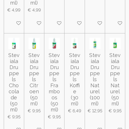
ml)
ml)
€ 4,99
€ 4,99
In winkelwagen
In winkelwagen
In winkelwagen
In winkelwagen
In winkelwagen
In wink
Stev
Stev
Stev
Stev
Stev
Stev
iala
iala
iala
iala
iala
iala
Dru
Dru
Dru
Dru
Dru
Dru
ppe
ppe
ppe
ppe
ppe
ppe
ls
ls
ls
ls
ls
ls
Cho
Citr
Fra
Koffi
Nat
Nat
cola
oen
mbo
e
urel
urel
de
(50
os
(30
(100
(50
(50
ml)
(50
ml)
ml)
ml)
ml)
ml)
€ 9,95
€ 6,49
€ 12,95
€ 9,95
€ 9,95
€ 9,95