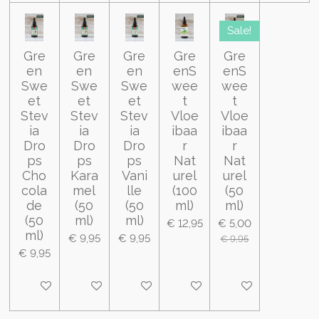
Sale!
Gre
Gre
Gre
Gre
Gre
en
en
en
enS
enS
Swe
Swe
Swe
wee
wee
et
et
et
t
t
Stev
Stev
Stev
Vloe
Vloe
ia
ia
ia
ibaa
ibaa
Dro
Dro
Dro
r
r
ps
ps
ps
Nat
Nat
Cho
Kara
Vani
urel
urel
cola
mel
lle
(100
(50
de
(50
(50
ml)
ml)
(50
ml)
ml)
€ 12,95
€ 5,00
ml)
€ 9,95
€ 9,95
€ 9,95
€ 9,95
In winkelwagen
In winkelwagen
In winkelwagen
In winkelwagen
In winkelwagen