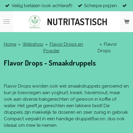
Veilig betalen (ook achteraf!)
Scherpe prijzen
Ga
direct
NUTRITASTISCH
naar
de
hoofdinhoud
Home
»
Webshop
»
Flavor Drops en
»
Flavor
Powder
Drops
Flavor Drops - Smaakdruppels
Flavor Drops worden ook wel smaakdruppels genoemd en
kun je toevoegen aan yoghurt, kwark, havermout, maar
ook aan diverse bakgerechten of gewoon in koffie of
water. Het geeft je gerechten een lekkere twist! De
druppels zijn makkelijk te doseren en zeer zuinig in gebruik.
Compact verpakt in een handige druppelflacon, dus ook
ideaal om mee te nemen.