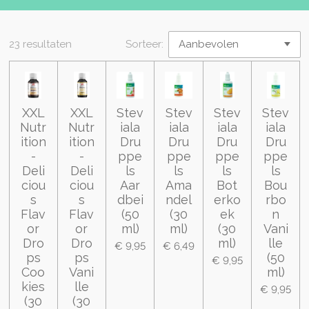
23 resultaten
Sorteer:
XXL
XXL
Stev
Stev
Stev
Stev
Nutr
Nutr
iala
iala
iala
iala
ition
ition
Dru
Dru
Dru
Dru
-
-
ppe
ppe
ppe
ppe
Deli
Deli
ls
ls
ls
ls
ciou
ciou
Aar
Ama
Bot
Bou
s
s
dbei
ndel
erko
rbo
Flav
Flav
(50
(30
ek
n
or
or
ml)
ml)
(30
Vani
Dro
Dro
ml)
lle
€ 9,95
€ 6,49
ps
ps
(50
€ 9,95
Coo
Vani
ml)
kies
lle
€ 9,95
(30
(30