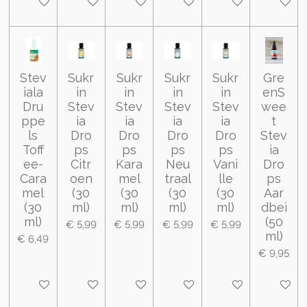
In winkelwagen
In winkelwagen
In winkelwagen
In winkelwagen
In winkelwagen
In wink
Stev
Sukr
Sukr
Sukr
Sukr
Gre
iala
in
in
in
in
enS
Dru
Stev
Stev
Stev
Stev
wee
ppe
ia
ia
ia
ia
t
ls
Dro
Dro
Dro
Dro
Stev
Toff
ps
ps
ps
ps
ia
ee-
Citr
Kara
Neu
Vani
Dro
Cara
oen
mel
traal
lle
ps
mel
(30
(30
(30
(30
Aar
(30
ml)
ml)
ml)
ml)
dbei
ml)
(50
€ 5,99
€ 5,99
€ 5,99
€ 5,99
ml)
€ 6,49
€ 9,95
In winkelwagen
In winkelwagen
In winkelwagen
In winkelwagen
In winkelwagen
In wink