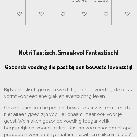
€ 18,49
€ 11,95
In winkelwagen
In winkelwagen
In winkelwagen
In winkelwagen
In winkelwagen
In wink
NutriTastisch, Smaakvol Fantastisch!
Gezonde voeding die past bij een bewuste levensstijl
Bij Nutritastisch geloven we dat gezonde voeding de basis
vormt voor een energiek en evenwichtig leven.
Onze missie? Jou helpen om bewuste keuzes te maken die
niet alleen goed zijn voor je lichaam, maar ook voor je
geest. We maken gezonde voeding toegankelijk,
begrijpelijk en, vooral, lekker! Dus: op zoek naar goedkope
producten voor koolhydraatarm-, eiwit- en suikervrij dieet?