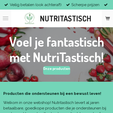
Veilig betalen (ook achteraf!)
Scherpe prijzen
Ga
direct
NUTRITASTISCH
naar
de
hoofdinhoud
Voel je fantastisch
met NutriTastisch!
Onze producten
Producten die ondersteunen bij een bewust leven!
Welkom in onze webshop! Nutritastisch levert al jaren
betaalbare, goedkope producten die je ondersteunen bij