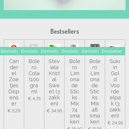
Bestsellers
Bestseller
Bestseller
Bestseller
Bestseller
Bestseller
Bestseller
Can
Bole
Stev
Bole
Bole
Sukr
der
ro
iala
ro
ro
in
el
Cola
Krist
Lim
Lim
Gol
Zoe
(100
al
ona
ona
d
tjes
gra
Swe
de
de
Voo
Disp
m)
et (3
Stic
Stic
rde
ens
zakk
ks
ks
elpa
€ 4,75
er
en)
Mix
Mix
k (3
74
48
zakk
€ 5,29
€ 34,95
sma
sma
en)
ken
ken
€ 24,95