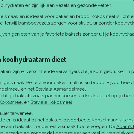
olhydraten en zijn rijk aan vezels en gezonde vetten.
 smaak en is ideaal voor cakes en brood. Kokosmeel is licht e
oe, terwijl bamboevezels zorgen voor structuur zonder koolhydr
jven genieten van je favoriete baksels zonder uit je koolhydraat
n koolhydraatarm dieet
maken, zijn er verschillende vervangers die je kunt gebruiken in
ige smaak. Perfect voor cakes, muffins en brood. Bijvoorbeeld
ndelmeel
, en het
Steviala Aamandelmeel
uchtige baksels zoals pannenkoeken en koekjes. Let op: je h
 Kokosmeel
en
Steviala Kokosmeel
gulier tarwemeel.
e en is ideaal bij het bakken, bijvoorbeeld
Konzelmann's Lein
ume aan baksels, zonder extra smaak toe te voegen. De
Adam's 
n op je werkblad zonder dat de vezels er aan vast blijven plak