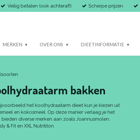
Veilig betalen (ook achteraf!)
Scherpe prijzen
MERKEN
OVER ONS
DIEETINFORMATIE
lsoorten
oolhydraatarm bakken
ijvoorbeeld het koolhydraatarm dieet kun je kiezen uit
emeel en kokosmeel. Op deze manier verlaag je het
ij bieden diverse merken aan zoals Joannusmolen,
 & Fit en XXL Nutrititon.