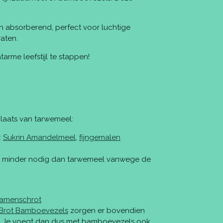
n absorberend, perfect voor luchtige
aten.
arme leefstijl te stappen!
 plaats van tarwemeel:
:
Sukrin Amandelmeel
,
fijngemalen
ebt minder nodig dan tarwemeel vanwege de
samenschrot
Brot Bamboevezels
zorgen er bovendien
ken. Je voegt dan dus met bamboevezels ook