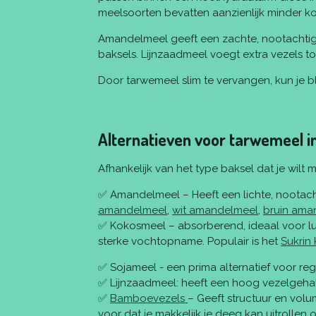
meelsoorten bevatten aanzienlijk minder ko
Amandelmeel geeft een zachte, nootachtige
baksels. Lijnzaadmeel voegt extra vezels t
Door tarwemeel slim te vervangen, kun je bli
Alternatieven voor tarwemeel i
Afhankelijk van het type baksel dat je wilt 
✅ Amandelmeel – Heeft een lichte, nootacht
amandelmeel
,
wit amandelmeel
,
bruin ama
✅ Kokosmeel – absorberend, ideaal voor l
sterke vochtopname. Populair is het
Sukrin
✅ Sojameel - een prima alternatief voor re
✅ Lijnzaadmeel: heeft een hoog vezelgehalt
✅
Bamboevezels
– Geeft structuur en vol
voor dat je makkelijk je deeg kan uitrolle