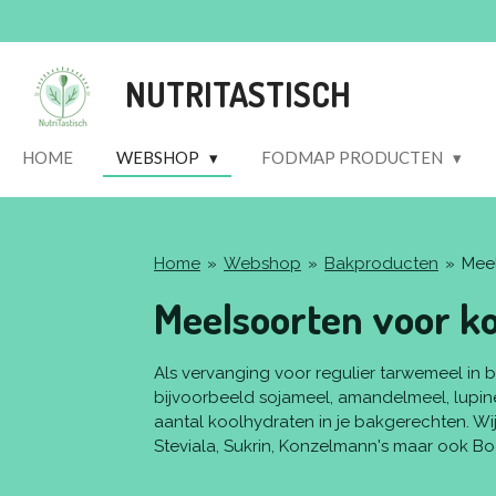
Ga
direct
naar
NUTRITASTISCH
de
hoofdinhoud
HOME
WEBSHOP
FODMAP PRODUCTEN
Home
»
Webshop
»
Bakproducten
»
Mee
Meelsoorten voor k
Als vervanging voor regulier tarwemeel in b
bijvoorbeeld sojameel, amandelmeel, lupin
aantal koolhydraten in je bakgerechten. W
Steviala, Sukrin, Konzelmann's maar ook Body