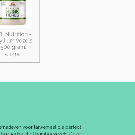
L Nutrition -
yllium Vezels
(500 gram)
€ 12,99
ternatieven voor tarwemeel die perfect
, lijnzaadmeel of bamboevezels. Deze