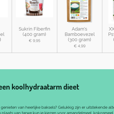
Sukrin Fiberfin
Adam's
XX
el
(400 gram)
Bamboevezel
Ps
)
(300 gram)
€ 9,95
€ 4,99
een koolhydraatarm dieet
genieten van heerlijke baksels? Gelukkig zijn er uitstekende al
n plaats van tarwe kun je kiezen voor amandelmeel, kokosmeel