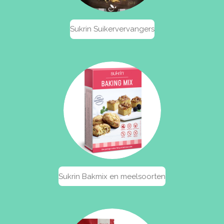
Sukrin Suikervervangers
Sukrin Bakmix en meelsoorten