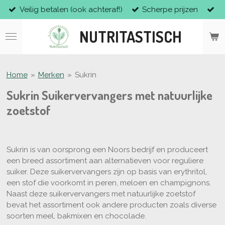
Veilig betalen (ook achteraf!)
Scherpe prijzen
Ga
direct
NUTRITASTISCH
naar
de
hoofdinhoud
Home
»
Merken
»
Sukrin
Sukrin Suikervervangers met natuurlijke
zoetstof
Sukrin is van oorsprong een Noors bedrijf en produceert
een breed assortiment aan alternatieven voor reguliere
suiker. Deze suikervervangers zijn op basis van erythritol,
een stof die voorkomt in peren, meloen en champignons.
Naast deze suikervervangers met natuurlijke zoetstof
bevat het assortiment ook andere producten zoals diverse
soorten meel, bakmixen en chocolade.