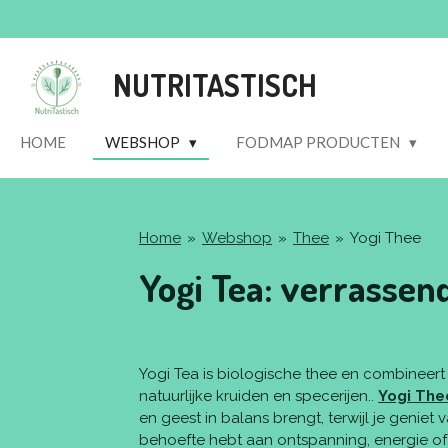
Ga
direct
naar
NUTRITASTISCH
de
hoofdinhoud
HOME
WEBSHOP
FODMAP PRODUCTEN
Home
»
Webshop
»
Thee
»
Yogi Thee
Yogi Tea: verrasse
Yogi Tea is biologische thee en combinee
natuurlijke kruiden en specerijen..
Yogi The
en geest in balans brengt, terwijl je geniet
behoefte hebt aan ontspanning, energie of