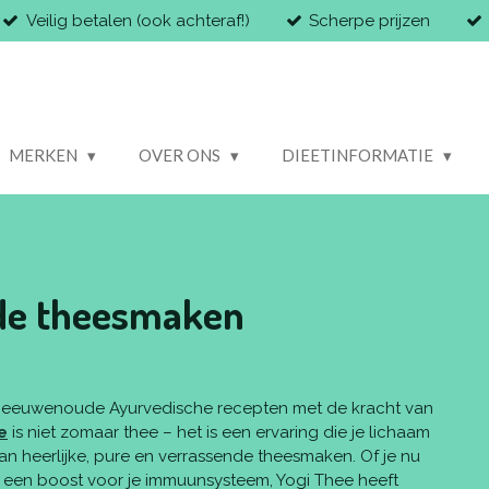
Veilig betalen (ook achteraf!)
Scherpe prijzen
MERKEN
OVER ONS
DIEETINFORMATIE
nde theesmaken
rt eeuwenoude Ayurvedische recepten met de kracht van
e
is niet zomaar thee – het is een ervaring die je lichaam
 van heerlijke, pure en verrassende theesmaken. Of je nu
 een boost voor je immuunsysteem, Yogi Thee heeft