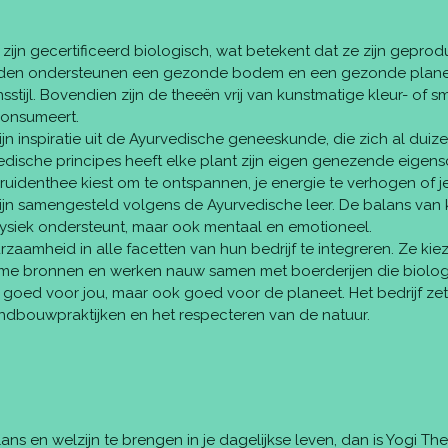
n zijn gecertificeerd biologisch, wat betekent dat ze zijn gepr
oden ondersteunen een gezonde bodem en een gezonde planeet,
tijl. Bovendien zijn de theeën vrij van kunstmatige kleur- of sm
consumeert.
zijn inspiratie uit de Ayurvedische geneeskunde, die zich al dui
edische principes heeft elke plant zijn eigen genezende eige
kruidenthee kiest om te ontspannen, je energie te verhogen of je
ijn samengesteld volgens de Ayurvedische leer. De balans van kr
 fysiek ondersteunt, maar ook mentaal en emotioneel.
urzaamheid in alle facetten van hun bedrijf te integreren. Ze ki
ame bronnen en werken nauw samen met boerderijen die biolog
n goed voor jou, maar ook goed voor de planeet. Het bedrijf ze
andbouwpraktijken en het respecteren van de natuur.
ns en welzijn te brengen in je dagelijkse leven, dan is Yogi Th