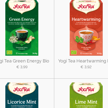
gi Tea Green Energy Bio
Yogi Tea Heartwarming 
€ 3,99
€ 3,92