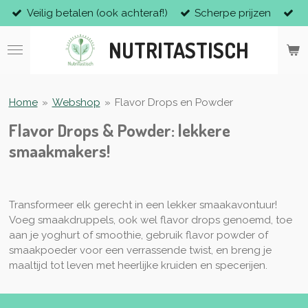
Veilig betalen (ook achteraf!)
Scherpe prijzen
Ga
direct
NUTRITASTISCH
naar
de
hoofdinhoud
Home
»
Webshop
»
Flavor Drops en Powder
Flavor Drops & Powder: lekkere
smaakmakers!
Transformeer elk gerecht in een lekker smaakavontuur!
Voeg smaakdruppels, ook wel flavor drops genoemd, toe
aan je yoghurt of smoothie, gebruik flavor powder of
smaakpoeder voor een verrassende twist, en breng je
maaltijd tot leven met heerlijke kruiden en specerijen.