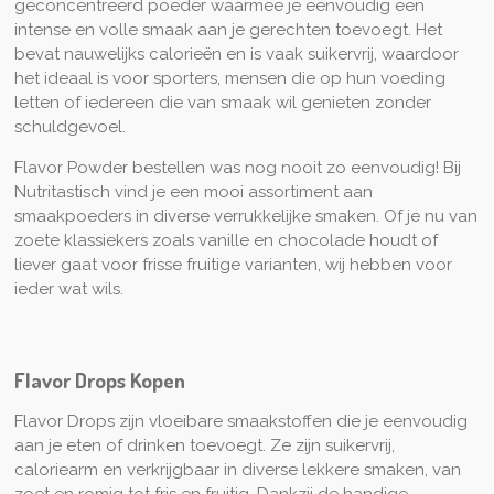
geconcentreerd poeder waarmee je eenvoudig een
intense en volle smaak aan je gerechten toevoegt. Het
bevat nauwelijks calorieën en is vaak suikervrij, waardoor
het ideaal is voor sporters, mensen die op hun voeding
letten of iedereen die van smaak wil genieten zonder
schuldgevoel.
Flavor Powder bestellen was nog nooit zo eenvoudig! Bij
Nutritastisch vind je een mooi assortiment aan
smaakpoeders in diverse verrukkelijke smaken. Of je nu van
zoete klassiekers zoals vanille en chocolade houdt of
liever gaat voor frisse fruitige varianten, wij hebben voor
ieder wat wils.
Flavor Drops Kopen
Flavor Drops zijn vloeibare smaakstoffen die je eenvoudig
aan je eten of drinken toevoegt. Ze zijn suikervrij,
caloriearm en verkrijgbaar in diverse lekkere smaken, van
zoet en romig tot fris en fruitig. Dankzij de handige