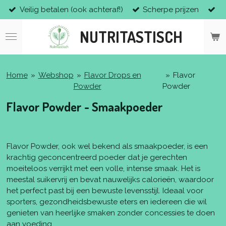
Veilig betalen (ook achteraf!)
Scherpe prijzen
Ga
direct
NUTRITASTISCH
naar
de
hoofdinhoud
Home
»
Webshop
»
Flavor Drops en
»
Flavor
Powder
Powder
Flavor Powder - Smaakpoeder
Flavor Powder, ook wel bekend als smaakpoeder, is een
krachtig geconcentreerd poeder dat je gerechten
moeiteloos verrijkt met een volle, intense smaak. Het is
meestal suikervrij en bevat nauwelijks calorieën, waardoor
het perfect past bij een bewuste levensstijl. Ideaal voor
sporters, gezondheidsbewuste eters en iedereen die wil
genieten van heerlijke smaken zonder concessies te doen
aan voeding.