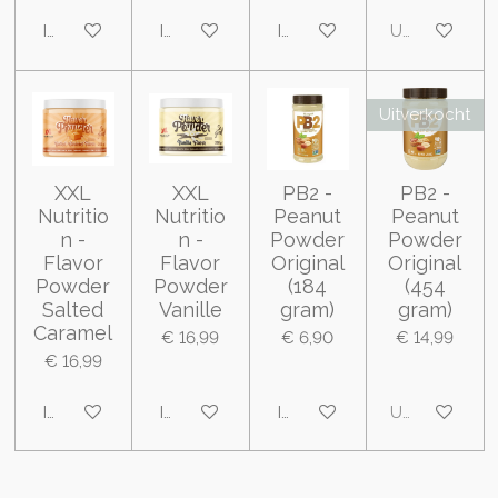
In winkelwagen
In winkelwagen
In winkelwagen
Uitverkocht
Uitverkocht
XXL
XXL
PB2 -
PB2 -
Nutritio
Nutritio
Peanut
Peanut
n -
n -
Powder
Powder
Flavor
Flavor
Original
Original
Powder
Powder
(184
(454
Salted
Vanille
gram)
gram)
Caramel
€ 16,99
€ 6,90
€ 14,99
€ 16,99
In winkelwagen
In winkelwagen
In winkelwagen
Uitverkocht