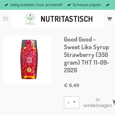
Veilig betalen (ook achteraf!)
Scherpe prijzen
Ga
direct
NUTRITASTISCH
naar
de
hoofdinhoud
Good Good -
Sweet Like Syrup
Strawberry (350
gram) THT 11-09-
2026
€ 6,49
In
winkelwagen