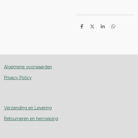
D
D
S
D
e
e
h
e
l
e
a
l
e
l
r
e
n
e
n
Algemene voorwaarden
Privacy Policy
Verzending en Levering
Retourneren en herroeping