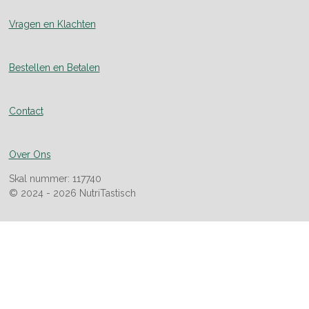
Vragen en Klachten
Bestellen en Betalen
Contact
Over Ons
Skal nummer: 117740
© 2024 - 2026 NutriTastisch