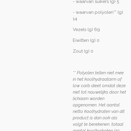
- waarvan suikers (g) 5
- waarvan polyolen** (g)
14
Vezels (g) 69
Eiwitten (g) 0
Zout (g) 0
** Polyolen tellen niet mee
in het koolhydraatarm of
low carb dieet omdat deze
niet tot nauwelijks door het
lichaam worden
opgenomen. Het aantal
netto koolhydraten van dit
product is dan ook als
volgt te berekenen: totaal
aantal koolhydraten (19