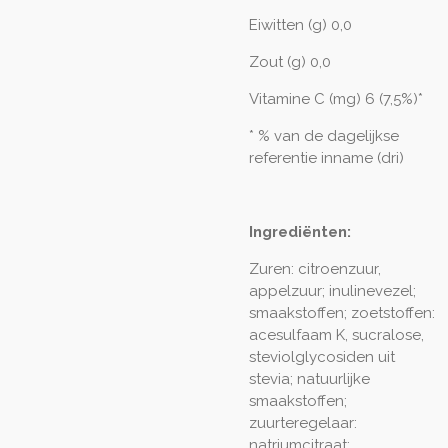
Eiwitten (g) 0,0
Zout (g) 0,0
Vitamine C (mg) 6 (7,5%)*
* % van de dagelijkse
referentie inname (dri)
Ingrediënten:
Zuren: citroenzuur,
appelzuur; inulinevezel;
smaakstoffen; zoetstoffen:
acesulfaam K, sucralose,
steviolglycosiden uit
stevia; natuurlijke
smaakstoffen;
zuurteregelaar:
natriumcitraat;