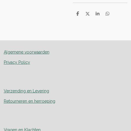
D
D
S
D
e
e
h
e
l
e
a
l
e
l
r
e
n
e
n
Algemene voorwaarden
Privacy Policy
Verzending en Levering
Retourneren en herroeping
Vragen en Klachten