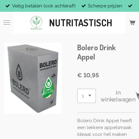
Veilig betalen (ook achteraf!)
Scherpe prijzen
Ga
direct
NUTRITASTISCH
naar
de
hoofdinhoud
Bolero Drink
Appel
€ 10,95
In
winkelwagen
Bolero Drink Appel heeft
een lekkere appelsmaak.
Ideaal voor het maken