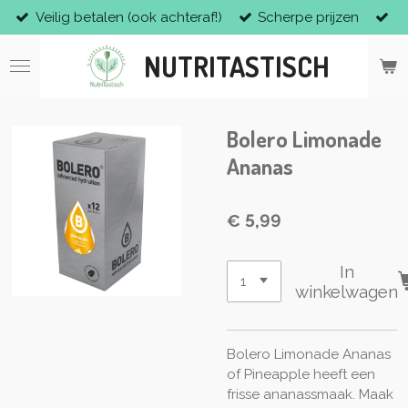
Veilig betalen (ook achteraf!)
Scherpe prijzen
Ga
direct
NUTRITASTISCH
naar
de
hoofdinhoud
Bolero Limonade
Ananas
€ 5,99
In
winkelwagen
Bolero Limonade Ananas
of Pineapple heeft een
frisse ananassmaak. Maak