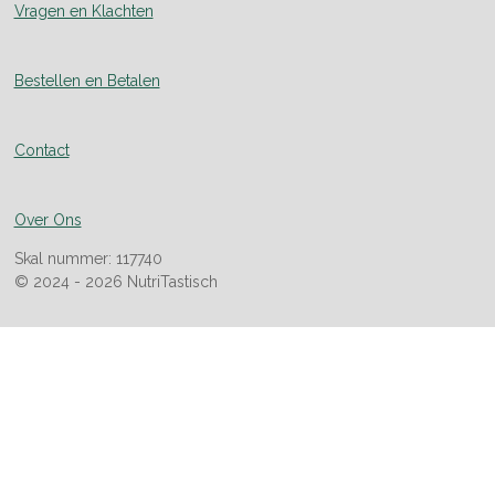
Vragen en Klachten
Bestellen en Betalen
Contact
Over Ons
Skal nummer: 117740
© 2024 - 2026 NutriTastisch