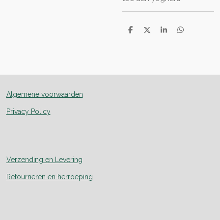
D
D
S
D
e
e
h
e
l
e
a
l
e
l
r
e
n
e
n
Algemene voorwaarden
Privacy Policy
Verzending en Levering
Retourneren en herroeping