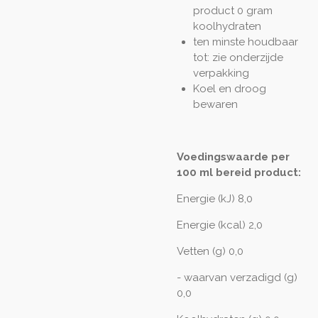
product 0 gram
koolhydraten
ten minste houdbaar
tot: zie onderzijde
verpakking
Koel en droog
bewaren
Voedingswaarde per
100 ml bereid product:
Energie (kJ) 8,0
Energie (kcal) 2,0
Vetten (g) 0,0
- waarvan verzadigd (g)
0,0