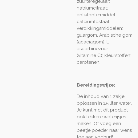
zuurteregelaar:
natriumcitraat;
antiklontermiddel:
calciumfosfaat;
verdikkingsmiddelen:
guargom, Arabische gom
(acaciagom); L-
ascorbinezuur
(vitamine C); kleurstoffen:
carotenen.
Bereidingswijze:
De inhoud van 1 zakje
oplossen in 1,5 liter water.
Je kunt met dit product
ook lekkere waterijsjes
maken. Of voeg een
beetje poeder naar wens
toe aan yoghurt!