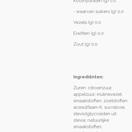
Koolhydraten (g) 0,0
- waarvan suikers (g) 0,0
Vezels (g) 0,0
Eiwitten (g) 0,0
Zout (g) 0,0
Ingrediënten:
Zuren: citroenzuur,
appelzuur; inulinevezel;
smaakstoffen; zoetstoffen:
acesulfaam-K, sucralose,
steviolglycosiden uit
stevia; natuurlijke
smaakstoffen;