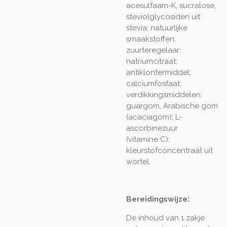
acesulfaam-K, sucralose,
steviolglycosiden uit
stevia; natuurlijke
smaakstoffen;
zuurteregelaar:
natriumcitraat;
antiklontermiddel:
calciumfosfaat;
verdikkingsmiddelen:
guargom, Arabische gom
(acaciagom); L-
ascorbinezuur
(vitamine C);
kleurstofconcentraat uit
wortel.
Bereidingswijze:
De inhoud van 1 zakje