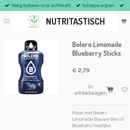
Veilig betalen (ook achteraf!)
Scherpe prijzen
Ga
direct
NUTRITASTISCH
naar
de
hoofdinhoud
Bolero Limonade
Blueberry Sticks
€ 2,79
In
winkelwagen
Maak met Bolero
Limonade Blauwe Bes of
Blueberry heerlijke