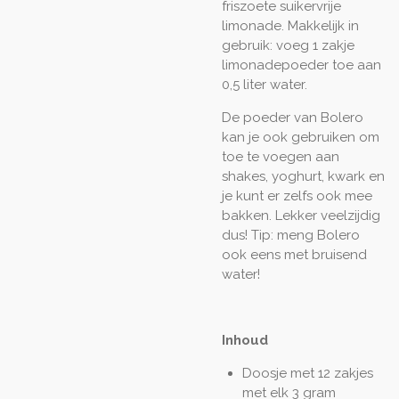
friszoete suikervrije
limonade. Makkelijk in
gebruik: voeg 1 zakje
limonadepoeder toe aan
0,5 liter water.
De poeder van Bolero
kan je ook gebruiken om
toe te voegen aan
shakes, yoghurt, kwark en
je kunt er zelfs ook mee
bakken. Lekker veelzijdig
dus! Tip: meng Bolero
ook eens met bruisend
water!
Inhoud
Doosje met 12 zakjes
met elk 3 gram