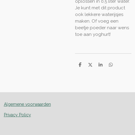
oplossen in 0,5 liter water.
Je kunt met dit product
ook lekkere waterijsjes
maken. Of voeg een
beetje poeder naar wens
toe aan yoghurt!
D
D
S
D
e
e
h
e
l
e
a
l
e
l
r
e
n
e
n
Algemene voorwaarden
Privacy Policy