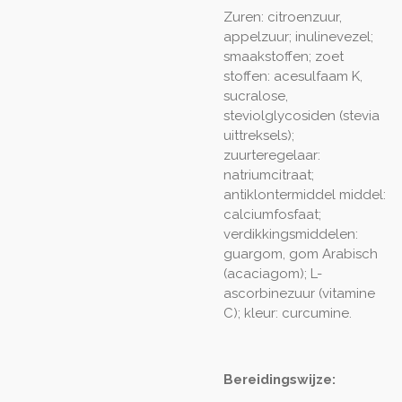
Zuren: citroenzuur,
appelzuur; inulinevezel;
smaakstoffen; zoet
stoffen: acesulfaam K,
sucralose,
steviolglycosiden (stevia
uittreksels);
zuurteregelaar:
natriumcitraat;
antiklontermiddel middel:
calciumfosfaat;
verdikkingsmiddelen:
guargom, gom Arabisch
(acaciagom); L-
ascorbinezuur (vitamine
C); kleur: curcumine.
Bereidingswijze: