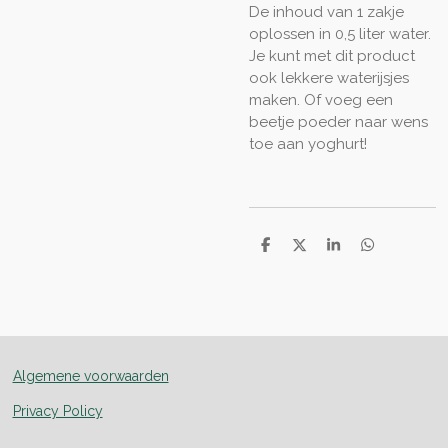
De inhoud van 1 zakje
oplossen in 0,5 liter water.
Je kunt met dit product
ook lekkere waterijsjes
maken. Of voeg een
beetje poeder naar wens
toe aan yoghurt!
D
D
S
D
e
e
h
e
l
e
a
l
e
l
r
e
n
e
n
Algemene voorwaarden
Privacy Policy