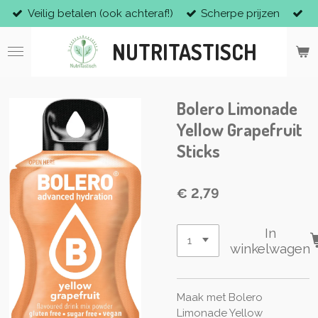
Veilig betalen (ook achteraf!)
Scherpe prijzen
Ga
direct
NUTRITASTISCH
naar
de
hoofdinhoud
Bolero Limonade
Yellow Grapefruit
Sticks
€ 2,79
In
winkelwagen
Maak met Bolero
Limonade Yellow