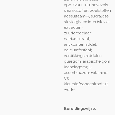
appelzuur; inulinevezels;
smaakstoffen; zoetstoffen:
acesulfaam-K, sucralose,
steviolglycosiden (stevia-
extracten);
zuurteregelaar:
natriumcitraat;
antiklontermiddel:
calciumfosfaat;
verdikkingsmiddelen:
guargom, arabische gom
(acaciagom); L-
ascorbinezuur (vitamine
C);
kleurstofconcentraat uit
wortel.
Bereidingswijze: