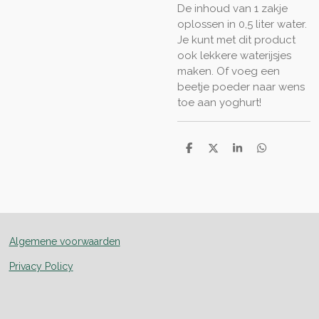
De inhoud van 1 zakje
oplossen in 0,5 liter water.
Je kunt met dit product
ook lekkere waterijsjes
maken. Of voeg een
beetje poeder naar wens
toe aan yoghurt!
D
D
S
D
e
e
h
e
l
e
a
l
e
l
r
e
n
e
n
Algemene voorwaarden
Privacy Policy