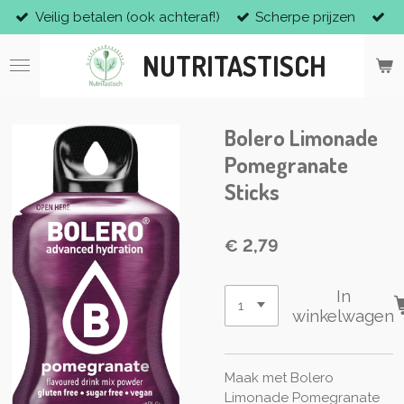
Veilig betalen (ook achteraf!)
Scherpe prijzen
Ga
direct
NUTRITASTISCH
naar
de
hoofdinhoud
Bolero Limonade
Pomegranate
Sticks
€ 2,79
In
winkelwagen
Maak met Bolero
Limonade Pomegranate