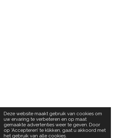
Deze website maakt gebruik van cookies om
uw ervaring te verbeteren en op maat
gemaakte advertenties weer te geven. Door
op ‘Accepteren’ te klikken, gaat u akkoord met
het gebruik van alle cookies.