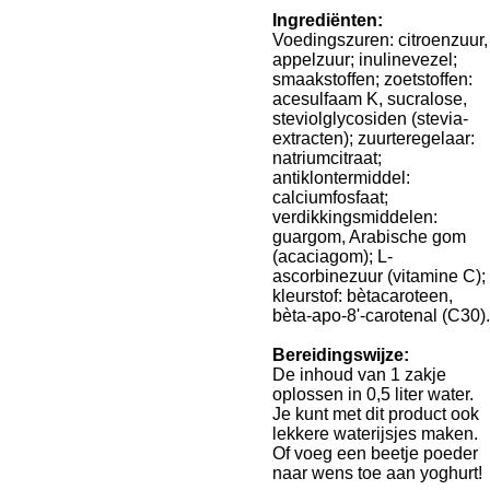
Ingrediënten:
Voedingszuren: citroenzuur,
appelzuur; inulinevezel;
smaakstoffen; zoetstoffen:
acesulfaam K, sucralose,
steviolglycosiden (stevia-
extracten); zuurteregelaar:
natriumcitraat;
antiklontermiddel:
calciumfosfaat;
verdikkingsmiddelen:
guargom, Arabische gom
(acaciagom); L-
ascorbinezuur (vitamine C);
kleurstof: bètacaroteen,
bèta-apo-8'-carotenal (C30).
Bereidingswijze:
De inhoud van 1 zakje
oplossen in 0,5 liter water.
Je kunt met dit product ook
lekkere waterijsjes maken.
Of voeg een beetje poeder
naar wens toe aan yoghurt!