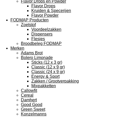
Flavor Drops en Powder
Flavor Drops
Kruiden & Specerijen
Flavor Powder
FODMAP Producten
Zoetstof
Voordeelzakken
Dispensers
Flesjes
Broodbeleg FODMAP
Merken
Adams Brot
Bolero Limonade
Sticks (12 x 3 gr)
Classic (12 x 9 gr)
Classic (24 x 9 gr)
Energy & Sport
Zakken / Grootverpakking
Mixpakketten
Callowfit
Cereal
Damhert
Good Good
Green Sweet
Konzelmanns