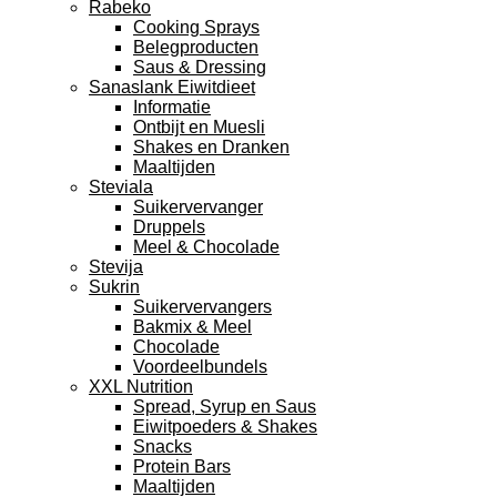
Rabeko
Cooking Sprays
Belegproducten
Saus & Dressing
Sanaslank Eiwitdieet
Informatie
Ontbijt en Muesli
Shakes en Dranken
Maaltijden
Steviala
Suikervervanger
Druppels
Meel & Chocolade
Stevija
Sukrin
Suikervervangers
Bakmix & Meel
Chocolade
Voordeelbundels
XXL Nutrition
Spread, Syrup en Saus
Eiwitpoeders & Shakes
Snacks
Protein Bars
Maaltijden