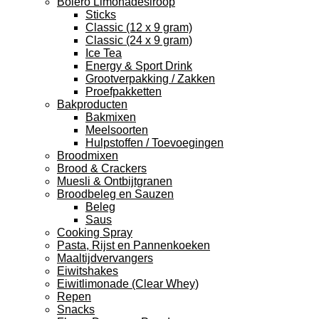
Bolero Limonadesiroop
Sticks
Classic (12 x 9 gram)
Classic (24 x 9 gram)
Ice Tea
Energy & Sport Drink
Grootverpakking / Zakken
Proefpakketten
Bakproducten
Bakmixen
Meelsoorten
Hulpstoffen / Toevoegingen
Broodmixen
Brood & Crackers
Muesli & Ontbijtgranen
Broodbeleg en Sauzen
Beleg
Saus
Cooking Spray
Pasta, Rijst en Pannenkoeken
Maaltijdvervangers
Eiwitshakes
Eiwitlimonade (Clear Whey)
Repen
Snacks