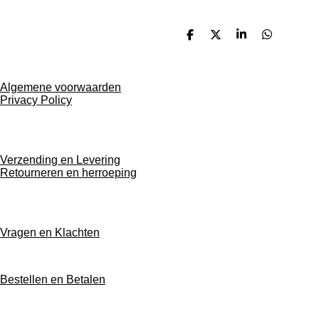
D
D
S
D
e
e
h
e
l
e
a
l
e
l
r
e
n
e
n
Algemene voorwaarden
Privacy Policy
Verzending en Levering
Retourneren en herroeping
Vragen en Klachten
Bestellen en Betalen