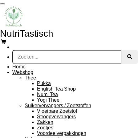
Ga
direct
naar
de
hoofdinhoud
NutriTastisch
Home
Webshop
Thee
Pukka
English Tea Shop
Numi Tea
Yogi Thee
Suikervervangers / Zoetstoffen
Vloeibare Zoetstof
Stroopvervangers
Zakken
Zoetjes
Voordeelverpakkingen