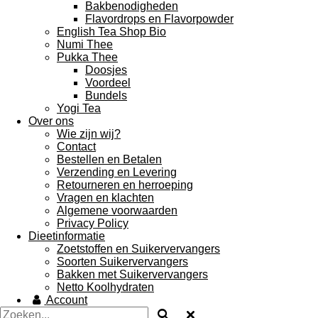
Bakbenodigheden
Flavordrops en Flavorpowder
English Tea Shop Bio
Numi Thee
Pukka Thee
Doosjes
Voordeel
Bundels
Yogi Tea
Over ons
Wie zijn wij?
Contact
Bestellen en Betalen
Verzending en Levering
Retourneren en herroeping
Vragen en klachten
Algemene voorwaarden
Privacy Policy
Dieetinformatie
Zoetstoffen en Suikervervangers
Soorten Suikervervangers
Bakken met Suikervervangers
Netto Koolhydraten
Account