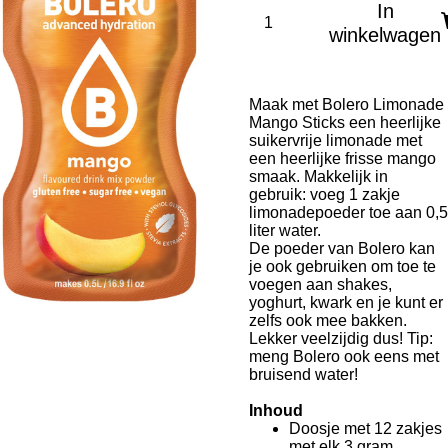
In
winkelwagen
Maak met Bolero Limonade
Mango Sticks een heerlijke
suikervrije limonade met
een heerlijke frisse mango
smaak. Makkelijk in
gebruik: voeg 1 zakje
limonadepoeder toe aan 0,5
liter water.
De poeder van Bolero kan
je ook gebruiken om toe te
voegen aan shakes,
yoghurt, kwark en je kunt er
zelfs ook mee bakken.
Lekker veelzijdig dus! Tip:
meng Bolero ook eens met
bruisend water!
Inhoud
Doosje met 12 zakjes
met elk 3 gram