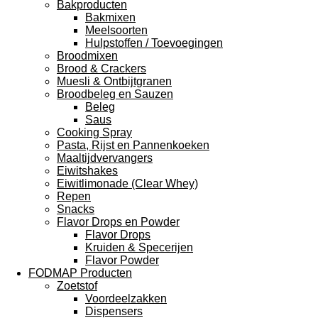
Bakproducten
Bakmixen
Meelsoorten
Hulpstoffen / Toevoegingen
Broodmixen
Brood & Crackers
Muesli & Ontbijtgranen
Broodbeleg en Sauzen
Beleg
Saus
Cooking Spray
Pasta, Rijst en Pannenkoeken
Maaltijdvervangers
Eiwitshakes
Eiwitlimonade (Clear Whey)
Repen
Snacks
Flavor Drops en Powder
Flavor Drops
Kruiden & Specerijen
Flavor Powder
FODMAP Producten
Zoetstof
Voordeelzakken
Dispensers