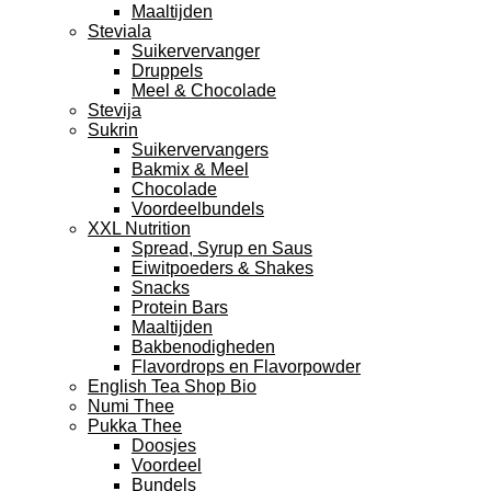
Maaltijden
Steviala
Suikervervanger
Druppels
Meel & Chocolade
Stevija
Sukrin
Suikervervangers
Bakmix & Meel
Chocolade
Voordeelbundels
XXL Nutrition
Spread, Syrup en Saus
Eiwitpoeders & Shakes
Snacks
Protein Bars
Maaltijden
Bakbenodigheden
Flavordrops en Flavorpowder
English Tea Shop Bio
Numi Thee
Pukka Thee
Doosjes
Voordeel
Bundels