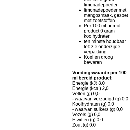
limonadepoeder
limonadepoeder met
mangosmaak, gezoet
met zoetstoffen
Per 100 ml bereid
product 0 gram
koolhydraten
ten minste houdbaar
tot: zie onderzijde
verpakking
Koel en droog
bewaren
Voedingswaarde per 100
ml bereid product:
Energie (kJ) 8,0
Energie (kcal) 2,0
Vetten (g) 0,0
- waarvan verzadigd (g) 0,0
Koolhydraten (g) 0,0
- waarvan suikers (g) 0,0
Vezels (g) 0,0
Eiwitten (g) 0,0
Zout (g) 0,0