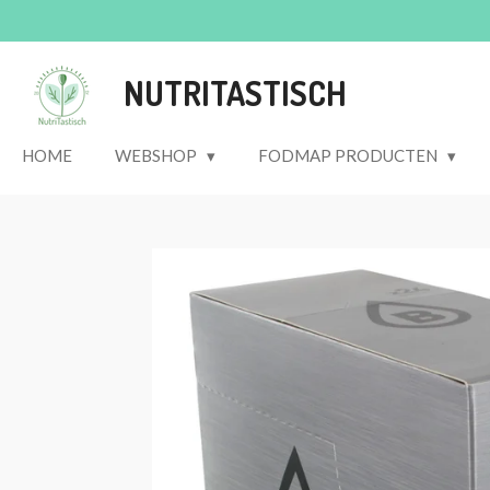
Ga
direct
naar
NUTRITASTISCH
de
hoofdinhoud
HOME
WEBSHOP
FODMAP PRODUCTEN