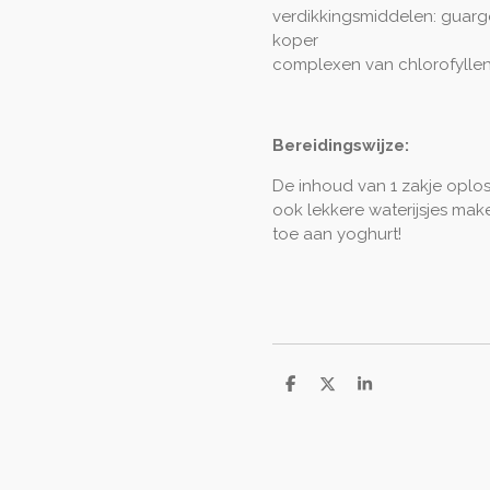
verdikkingsmiddelen: guarg
koper
complexen van chlorofyllen 
Bereidingswijze:
De inhoud van 1 zakje oploss
ook lekkere waterijsjes ma
toe aan yoghurt!
D
D
S
e
e
h
l
e
a
e
l
r
n
e