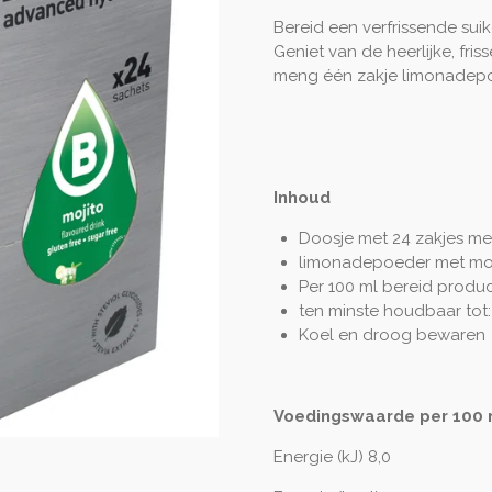
Bereid een verfrissende suik
Geniet van de heerlijke, fri
meng één zakje limonadepoed
Inhoud
Doosje met 24 zakjes m
limonadepoeder met moj
Per 100 ml bereid produ
ten minste houdbaar tot:
Koel en droog bewaren
Voedingswaarde per 100 m
Energie (kJ) 8,0