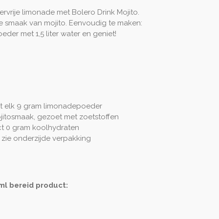
ervrije limonade met Bolero Drink Mojito.
sse smaak van mojito. Eenvoudig te maken:
er met 1,5 liter water en geniet!
et elk 9 gram limonadepoeder
itosmaak, gezoet met zoetstoffen
ct 0 gram koolhydraten
 zie onderzijde verpakking
l bereid product: