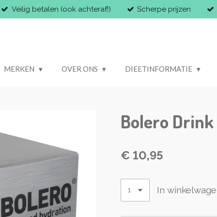
Veilig betalen (ook achteraf!)
Scherpe prijzen
MERKEN
OVER ONS
DIEETINFORMATIE
Bolero Drink
€ 10,95
In winkelwag