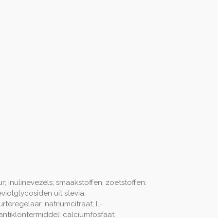
r; inulinevezels; smaakstoffen; zoetstoffen:
violglycosiden uit stevia;
rteregelaar: natriumcitraat; L-
antiklontermiddel: calciumfosfaat;