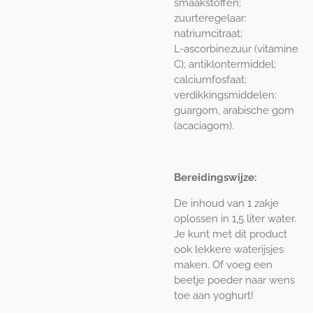
smaakstoffen;
zuurteregelaar:
natriumcitraat;
L-ascorbinezuur (vitamine
C); antiklontermiddel:
calciumfosfaat;
verdikkingsmiddelen:
guargom, arabische gom
(acaciagom).
Bereidingswijze:
De inhoud van 1 zakje
oplossen in 1,5 liter water.
Je kunt met dit product
ook lekkere waterijsjes
maken. Of voeg een
beetje poeder naar wens
toe aan yoghurt!