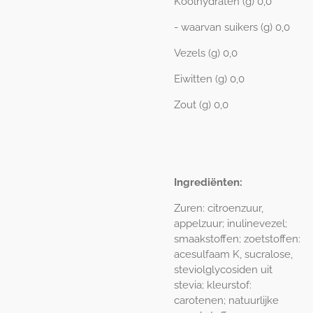
Koolhydraten (g) 0,0
- waarvan suikers (g) 0,0
Vezels (g) 0,0
Eiwitten (g) 0,0
Zout (g) 0,0
Ingrediënten:
Zuren: citroenzuur,
appelzuur; inulinevezel;
smaakstoffen; zoetstoffen:
acesulfaam K, sucralose,
steviolglycosiden uit
stevia; kleurstof:
carotenen; natuurlijke