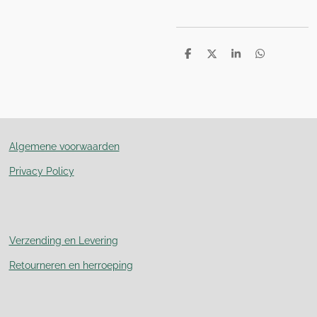
D
D
S
D
e
e
h
e
l
e
a
l
e
l
r
e
n
e
n
Algemene voorwaarden
Privacy Policy
Verzending en Levering
Retourneren en herroeping