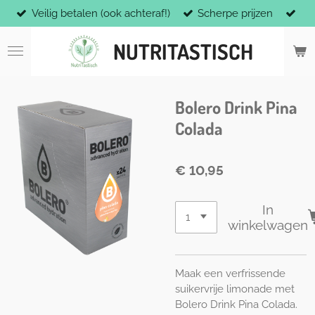
Veilig betalen (ook achteraf!)
Scherpe prijzen
Ga
direct
NUTRITASTISCH
naar
de
hoofdinhoud
Bolero Drink Pina
Colada
€ 10,95
In
winkelwagen
Maak een verfrissende
suikervrije limonade met
Bolero Drink Pina Colada.