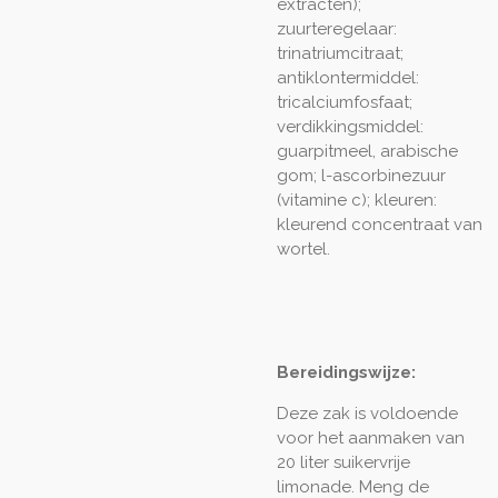
extracten);
zuurteregelaar:
trinatriumcitraat;
antiklontermiddel:
tricalciumfosfaat;
verdikkingsmiddel:
guarpitmeel, arabische
gom; l-ascorbinezuur
(vitamine c); kleuren:
kleurend concentraat van
wortel.
Bereidingswijze:
Deze zak is voldoende
voor het aanmaken van
20 liter suikervrije
limonade. Meng de