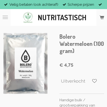
Veilig betalen (ook achteraf!)
Scherpe prijzen
Ga
direct
NUTRITASTISCH
naar
de
hoofdinhoud
Bolero
Watermeloen (100
gram)
€ 4,75
Uitverkocht
Handige bulk /
grootverpakking van