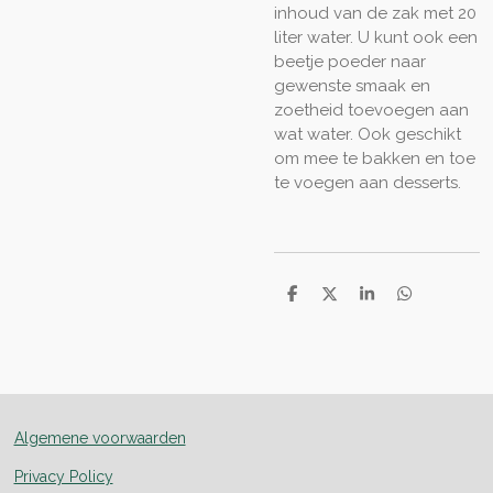
inhoud van de zak met 20
liter water. U kunt ook een
beetje poeder naar
gewenste smaak en
zoetheid toevoegen aan
wat water. Ook geschikt
om mee te bakken en toe
te voegen aan desserts.
D
D
S
D
e
e
h
e
l
e
a
l
e
l
r
e
n
e
n
Algemene voorwaarden
Privacy Policy