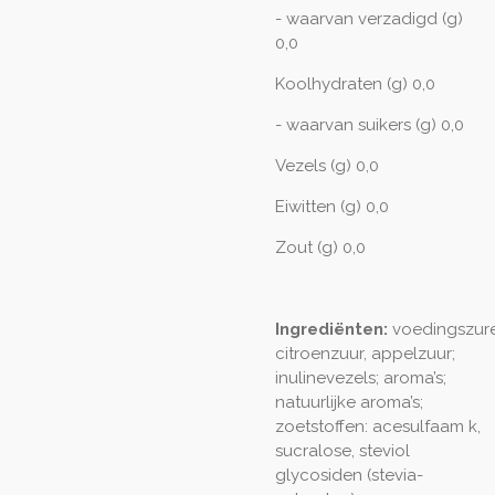
- waarvan verzadigd (g)
0,0
Koolhydraten (g) 0,0
- waarvan suikers (g) 0,0
Vezels (g) 0,0
Eiwitten (g) 0,0
Zout (g) 0,0
Ingrediënten:
voedingszur
citroenzuur, appelzuur;
inulinevezels; aroma’s;
natuurlijke aroma’s;
zoetstoffen: acesulfaam k,
sucralose, steviol
glycosiden (stevia-