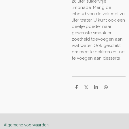
20 liter suikervrije
limonade. Meng de
inhoud van de zak met 20
liter water. U kunt ook een
beetje poeder naar
gewenste smaak en
zoetheid toevoegen aan
wat water. Ook geschikt
om mee te bakken en toe
te voegen aan desserts.
D
D
S
D
e
e
h
e
l
e
a
l
e
l
r
e
n
e
n
Algemene voorwaarden