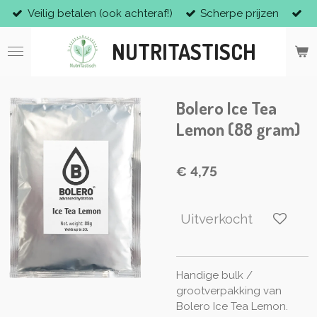
Veilig betalen (ook achteraf!)
Scherpe prijzen
Ga
direct
NUTRITASTISCH
naar
de
hoofdinhoud
Bolero Ice Tea
Lemon (88 gram)
€ 4,75
Uitverkocht
Handige bulk /
grootverpakking van
Bolero Ice Tea Lemon.