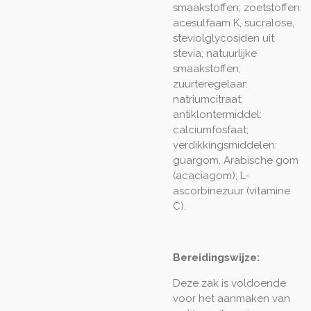
smaakstoffen; zoetstoffen:
acesulfaam K, sucralose,
steviolglycosiden uit
stevia; natuurlijke
smaakstoffen;
zuurteregelaar:
natriumcitraat;
antiklontermiddel:
calciumfosfaat;
verdikkingsmiddelen:
guargom, Arabische gom
(acaciagom); L-
ascorbinezuur (vitamine
C).
Bereidingswijze:
Deze zak is voldoende
voor het aanmaken van