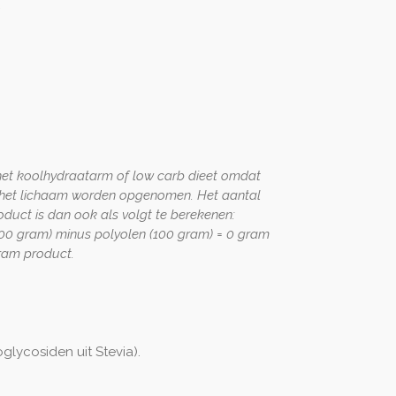
*
n het koolhydraatarm of low carb dieet omdat
r het lichaam worden opgenomen. Het aantal
oduct is dan ook als volgt te berekenen:
100 gram) minus polyolen (100 gram) = 0 gram
ram product.
oglycosiden uit Stevia).