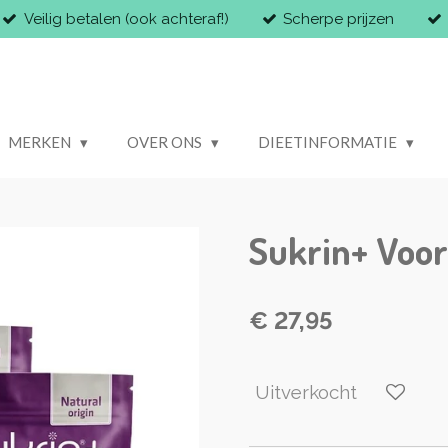
Veilig betalen (ook achteraf!)
Scherpe prijzen
MERKEN
OVER ONS
DIEETINFORMATIE
Sukrin+ Voor
€ 27,95
Uitverkocht