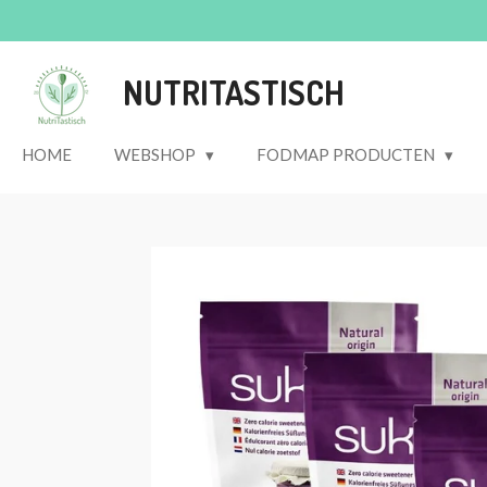
Ga
direct
naar
NUTRITASTISCH
de
hoofdinhoud
HOME
WEBSHOP
FODMAP PRODUCTEN