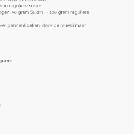
an reguliere suiker
gen: 50 gram Sukrin+ = 100 gram reguliere
, over pannenkoeken, door de muesli maar
gram:
0