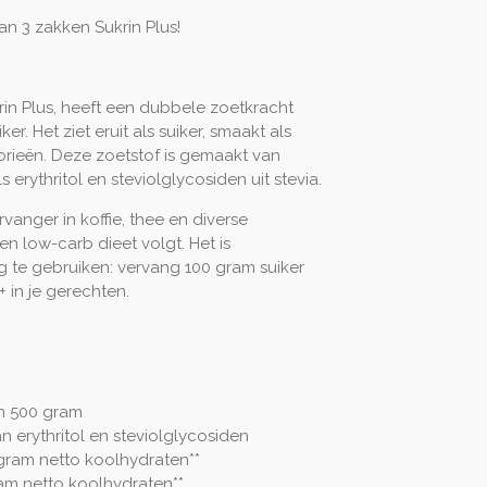
an 3 zakken Sukrin Plus!
rin Plus, heeft een dubbele zoetkracht
er. Het ziet eruit als suiker, smaakt als
orieën. Deze zoetstof is gemaakt van
s erythritol en steviolglycosiden uit stevia.
ervanger in koffie, thee en diverse
en low-carb dieet volgt. Het is
 te gebruiken: vervang 100 gram suiker
 in je gerechten.
an 500 gram
n erythritol en steviolglycosiden
gram netto koolhydraten**
ram netto koolhydraten**