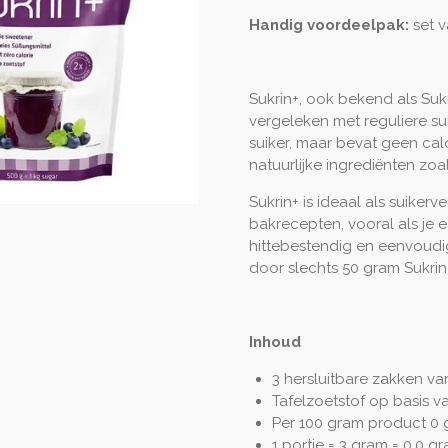
Handig voordeelpak:
set v
Sukrin+, ook bekend als Suk
vergeleken met reguliere suik
suiker, maar bevat geen cal
natuurlijke ingrediënten zoal
Sukrin+ is ideaal als suikerv
bakrecepten, vooral als je e
hittebestendig en eenvoudig
door slechts 50 gram Sukrin+
Inhoud
3 hersluitbare zakken v
Tafelzoetstof op basis va
Per 100 gram product 0 
1 portie = 3 gram = 0,0 g