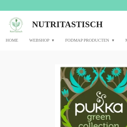
Ga
direct
naar
NUTRITASTISCH
de
hoofdinhoud
HOME
WEBSHOP
FODMAP PRODUCTEN