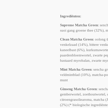
Ingrediënten:
Supreme Matcha Green
: senc
suoi gang groene thee (32%), m
Clean Matcha Green
: oolong 
venkelzaad (14%), bittere venk
kaneelbast (6%), kurkumawortel,
paardenbloemwortel, zwarte pep
bastaard myrobalan, zwarte my
Mint Matcha Green
: sencha g
veldmintblad (10%), matcha-poe
munt
Ginseng Matcha Green
: sench
gemberwortel, zoethoutwortel, ci
citroengrasoliearoma, matcha (
(2%) (* biologische ingrediënt