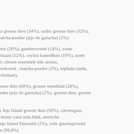
ha groene thee (34%), oothu groene thee (32%),
atcha-poeder (jejo do garucha) (2%).
thee (20%), gemberwortel (14%), zoete
elzaad (12%), ceylon kaneelbast (10%), zoete
 citroen essentiele olie aroma,
erkorrel , matcha-poeder (2%), triphala (amla,
robalaan).
roene thee (60%), groene muntblad (28%),
der (jejo do garucha) (2%). groene thee, groene
a Jeju Island groene thee (50%), citroengras,
troen vana tulsi-blad, eterische
Jeju Island Emerald) (2%), rode ginsengwortel
en (99,9%)