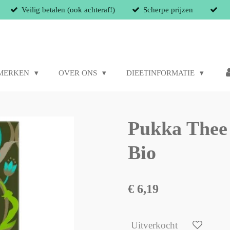
Veilig betalen (ook achteraf!)
Scherpe prijzen
MERKEN
OVER ONS
DIEETINFORMATIE
Pukka Thee 
Bio
€ 6,19
Uitverkocht