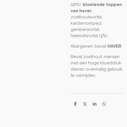
(18%),
bloeiende toppen
van haver
,
zoethoutwortel,
kardemompeul,
gemberwortel,
heemstwortel (5%).
Allergenen: bevat
HAVER
Bevat zoethout:
mensen
met een hoge bloeddruk
dienen overmatig gebruik
te vermijden.
D
D
S
D
e
e
h
e
l
e
a
l
e
l
r
e
n
e
n