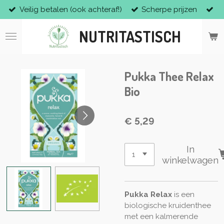
Veilig betalen (ook achteraf!)
Scherpe prijzen
Ga
direct
NUTRITASTISCH
naar
de
hoofdinhoud
Pukka Thee Relax
Bio
€ 5,29
In
winkelwagen
Pukka Relax
is een
biologische kruidenthee
met een kalmerende