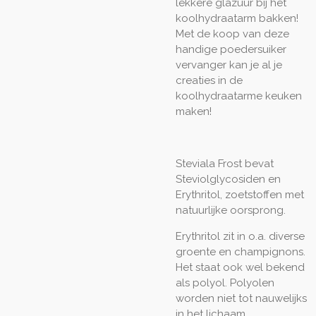
lekkere glazuur bij het
koolhydraatarm bakken!
Met de koop van deze
handige poedersuiker
vervanger kan je al je
creaties in de
koolhydraatarme keuken
maken!
Steviala Frost bevat
Steviolglycosiden en
Erythritol, zoetstoffen met
natuurlijke oorsprong.
Erythritol zit in o.a. diverse
groente en champignons.
Het staat ook wel bekend
als polyol. Polyolen
worden niet tot nauwelijks
in het lichaam