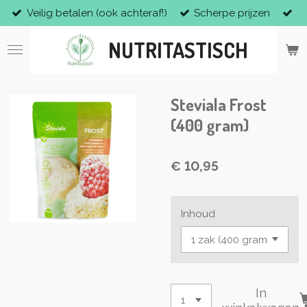
Veilig betalen (ook achteraf!)
Scherpe prijzen
Ga
direct
NUTRITASTISCH
naar
de
hoofdinhoud
Steviala Frost
(400 gram)
€ 10,95
Inhoud
In