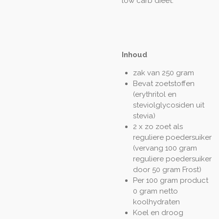
low carb dieet.
Inhoud
zak van 250 gram
Bevat zoetstoffen
(erythritol en
steviolglycosiden uit
stevia)
2 x zo zoet als
reguliere poedersuiker
(vervang 100 gram
reguliere poedersuiker
door 50 gram Frost)
Per 100 gram product
0 gram netto
koolhydraten
Koel en droog