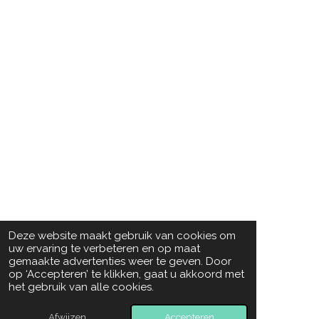
Deze website maakt gebruik van cookies om
uw ervaring te verbeteren en op maat
gemaakte advertenties weer te geven. Door
op ‘Accepteren’ te klikken, gaat u akkoord met
het gebruik van alle cookies.
Afwijzen
Accepteren