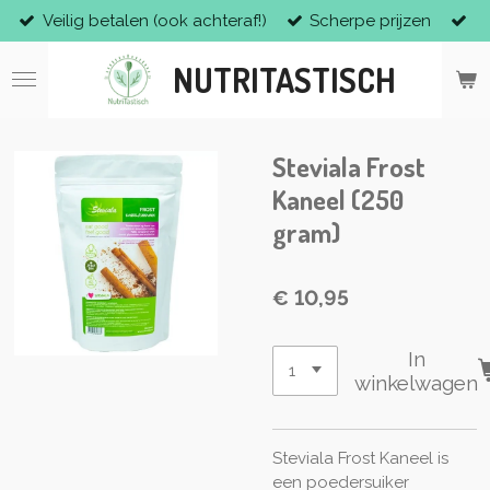
Veilig betalen (ook achteraf!)
Scherpe prijzen
Ga
direct
NUTRITASTISCH
naar
de
hoofdinhoud
Steviala Frost
Kaneel (250
gram)
€ 10,95
In
winkelwagen
Steviala Frost Kaneel is
een poedersuiker