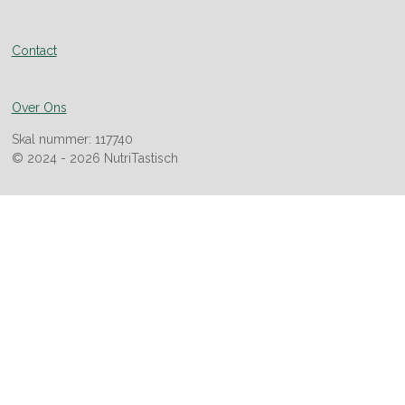
Contact
Over Ons
Skal nummer: 117740
© 2024 - 2026 NutriTastisch