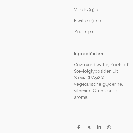
Vezels (g) 0
Eiwitten (g) 0
Zout (g) 0
Ingrediënten:
Gezuiverd water, Zoetstof:
Steviolglycosiden uit
Stevia (RA98%),
vegetarische glycerine,
vitamine C, natuurlijk
aroma
D
D
S
D