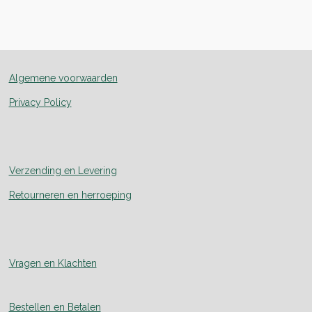
e
e
h
e
l
e
a
l
e
l
r
e
n
e
n
Algemene voorwaarden
Privacy Policy
Verzending en Levering
Retourneren en herroeping
Vragen en Klachten
Bestellen en Betalen