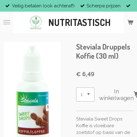
Veilig betalen (ook achteraf!)
Scherpe prijzen
Ga
direct
NUTRITASTISCH
naar
de
hoofdinhoud
Steviala Druppels
Koffie (30 ml)
€ 6,49
In
winkelwagen
Steviala Sweet Drops
Koffie is vloeibare
zoetstof op basis van de