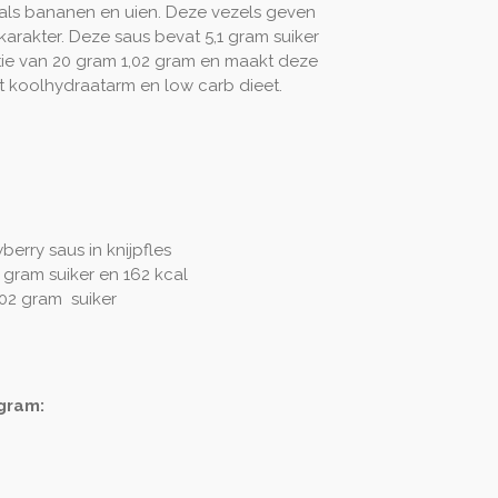
oals bananen en uien. Deze vezels geven
karakter. Deze saus bevat 5,1 gram suiker
rtie van 20 gram 1,02 gram en maakt deze
et koolhydraatarm en low carb dieet.
rry saus in knijpfles
 gram suiker en 162 kcal
,02 gram suiker
gram: