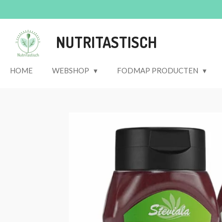
Ga
direct
naar
NUTRITASTISCH
de
hoofdinhoud
HOME
WEBSHOP
FODMAP PRODUCTEN