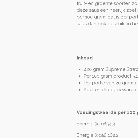
fruit- en groente soorten z
deze saus een heerlijk zoet 
per 100 gram, dat is per po
saus dan ook
geschikt in h
Inhoud
420 gram Supreme Strawbe
Per 100 gram product 5,1
Per portie van 20 gram 1
Koel en droog bewaren.
Voedingswaarde per 100 
Energie (kJ) 654,3
Energie (kcal) 162,2