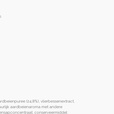
0
rdbeienpuree (24,8%), vlierbessenextract,
uurlijk aardbeienaroma met andere
eiensapconcentraat, conserveermiddel: