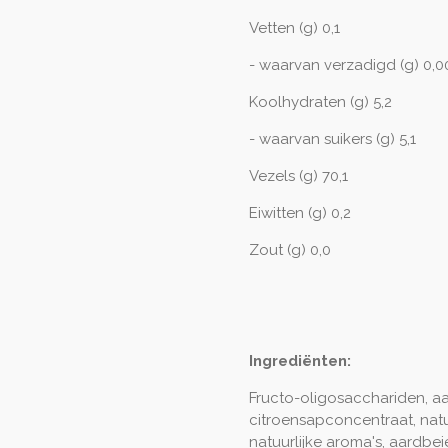
Vetten (g) 0,1
- waarvan verzadigd (g) 0,0
Koolhydraten (g) 5,2
- waarvan suikers (g) 5,1
Vezels (g) 70,1
Eiwitten (g) 0,2
Zout (g) 0,0
Ingrediënten:
Fructo-oligosacchariden, aa
citroensapconcentraat, nat
natuurlijke aroma's, aardb