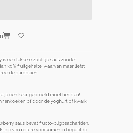
en
 is een lekkere zoetige saus zonder
an 30% fruitgehalte, waarvan maar liefst
ureerde aardbeien.
die je een keer geproefd moet hebben!
annenkoeken of door de yoghurt of kwark.
wberry saus bevat fructo-oligosachariden.
els die van nature voorkomen in bepaalde