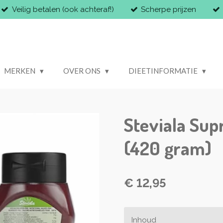
Veilig betalen (ook achteraf!)
Scherpe prijzen
MERKEN
OVER ONS
DIEETINFORMATIE
Steviala Su
(420 gram)
€ 12,95
Inhoud