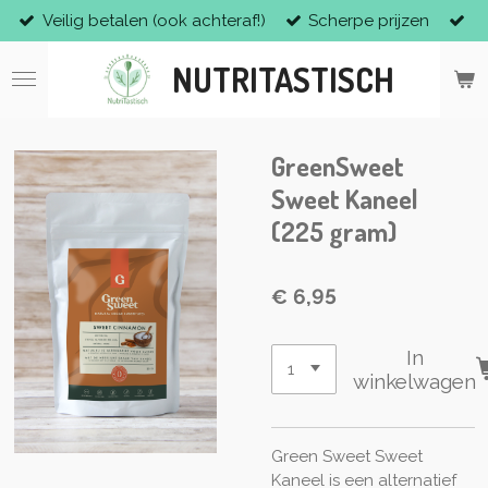
Veilig betalen (ook achteraf!)
Scherpe prijzen
Ga
direct
NUTRITASTISCH
naar
de
hoofdinhoud
GreenSweet
Sweet Kaneel
(225 gram)
€ 6,95
In
winkelwagen
Green Sweet Sweet
Kaneel is een alternatief