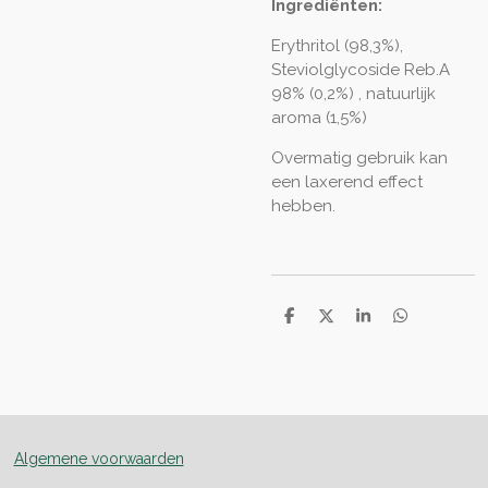
Ingrediënten:
Erythritol (98,3%),
Steviolglycoside Reb.A
98% (0,2%) , natuurlijk
aroma (1,5%)
Overmatig gebruik kan
een laxerend effect
hebben.
D
D
S
D
e
e
h
e
l
e
a
l
e
l
r
e
n
e
n
Algemene voorwaarden