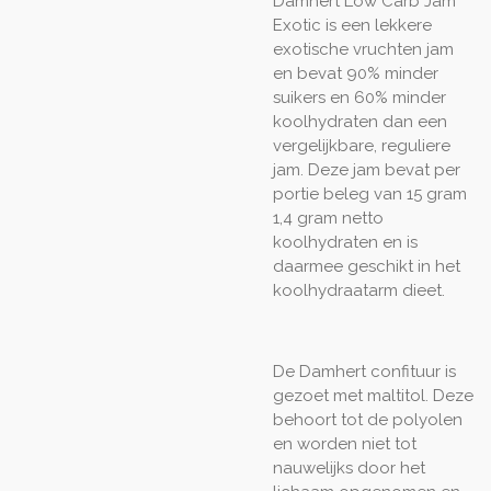
Damhert Low Carb Jam
Exotic is een lekkere
exotische vruchten jam
en bevat 90% minder
suikers en 60% minder
koolhydraten dan een
vergelijkbare, reguliere
jam. Deze jam bevat per
portie beleg van 15 gram
1,4 gram netto
koolhydraten en is
daarmee geschikt in het
koolhydraatarm dieet.
De Damhert confituur is
gezoet met maltitol. Deze
behoort tot de polyolen
en worden niet tot
nauwelijks door het