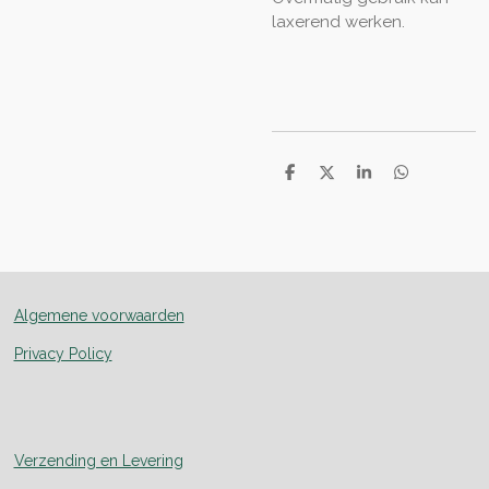
laxerend werken.
D
D
S
D
e
e
h
e
l
e
a
l
e
l
r
e
n
e
n
Algemene voorwaarden
Privacy Policy
Verzending en Levering