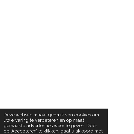
Deze website maakt gebruik van cookies om
uw ervaring te verbeteren en op maat
gemaakte advertenties weer te geven. Door
op ‘Accepteren’ te klikken, gaat u akkoord met