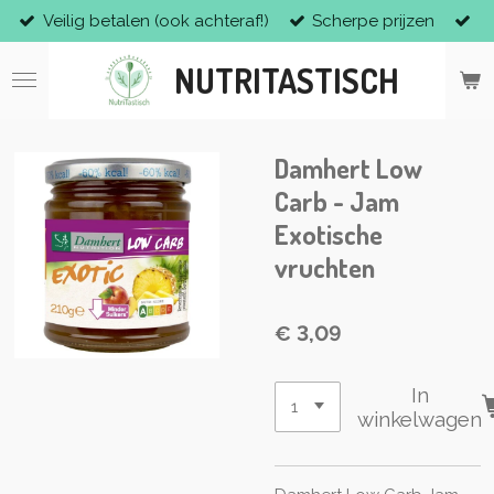
Veilig betalen (ook achteraf!)
Scherpe prijzen
Ga
direct
NUTRITASTISCH
naar
de
hoofdinhoud
Damhert Low
Carb - Jam
Exotische
vruchten
€ 3,09
In
winkelwagen