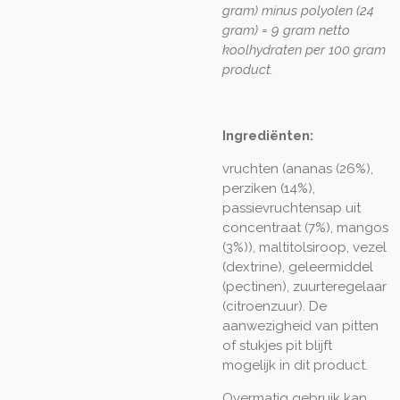
gram) minus polyolen (24
gram) = 9 gram netto
koolhydraten per 100 gram
product.
Ingrediënten:
vruchten (ananas (26%),
perziken (14%),
passievruchtensap uit
concentraat (7%), mangos
(3%)), maltitolsiroop, vezel
(dextrine), geleermiddel
(pectinen), zuurteregelaar
(citroenzuur). De
aanwezigheid van pitten
of stukjes pit blijft
mogelijk in dit product.
Overmatig gebruik kan