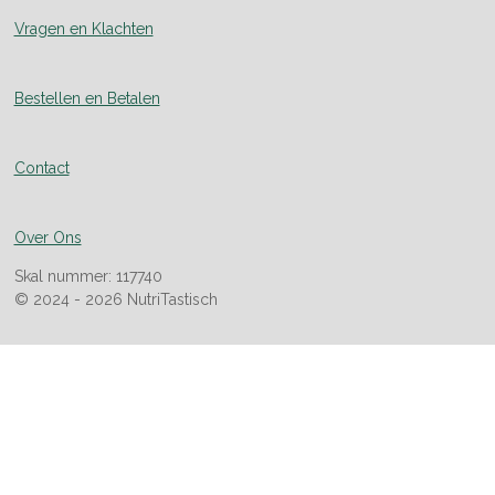
Vragen en Klachten
Bestellen en Betalen
Contact
Over Ons
Skal nummer: 117740
© 2024 - 2026 NutriTastisch