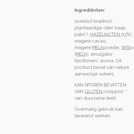
Ingrediënten:
zoetstof (maltitol),
plantaardige oliën (raap,
palm*),
HAZELNOTEN
(13%),
magere cacao,
magere
MELK
poeder,
WEI
p
(
MELK
), emulgator
(lecithinen), aroma. Dit
product bevat van nature
aanwezige suikers.
KAN SPOREN BEVATTEN
VAN
GLUTEN
(<20ppm). *
van duurzame teelt.
Overmatig gebruik kan
laxerend werken.