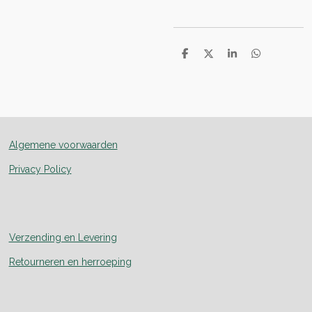
D
D
S
D
e
e
h
e
l
e
a
l
e
l
r
e
n
e
n
Algemene voorwaarden
Privacy Policy
Verzending en Levering
Retourneren en herroeping