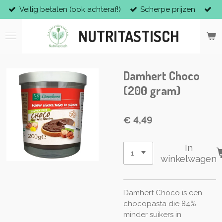
Veilig betalen (ook achteraf!)
Scherpe prijzen
Ga
direct
NUTRITASTISCH
naar
de
hoofdinhoud
Damhert Choco
(200 gram)
€ 4,49
In
winkelwagen
Damhert Choco is een
chocopasta die 84%
minder suikers in