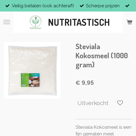
Veilig betalen (ook achteraf!)
Scherpe prijzen
Ga
direct
NUTRITASTISCH
naar
de
hoofdinhoud
Steviala
Kokosmeel (1000
gram)
€ 9,95
Uitverkocht
Steviala Kokosmeel is een
fijn gemalen meel