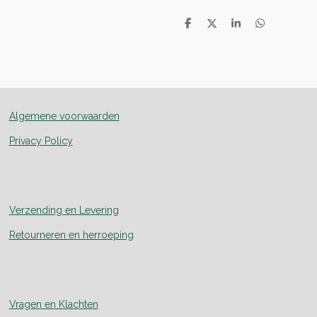
D
D
S
D
e
e
h
e
l
e
a
l
e
l
r
e
n
e
n
Algemene voorwaarden
Privacy Policy
Verzending en Levering
Retourneren en herroeping
Vragen en Klachten