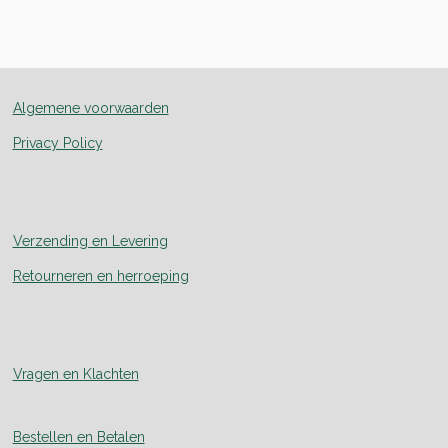
l
e
a
l
e
l
r
e
n
e
n
Algemene voorwaarden
Privacy Policy
Verzending en Levering
Retourneren en herroeping
Vragen en Klachten
Bestellen en Betalen