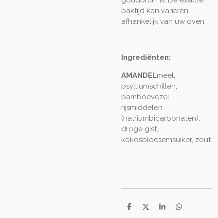
goudbruin is. De exacte
baktijd kan variëren,
afhankelijk van uw oven.
Ingrediënten:
AMANDEL
meel,
psylliumschillen,
bamboevezel,
rijsmiddelen
(natriumbicarbonaten),
droge gist,
kokosbloesemsuiker, zout
D
D
S
D
e
e
h
e