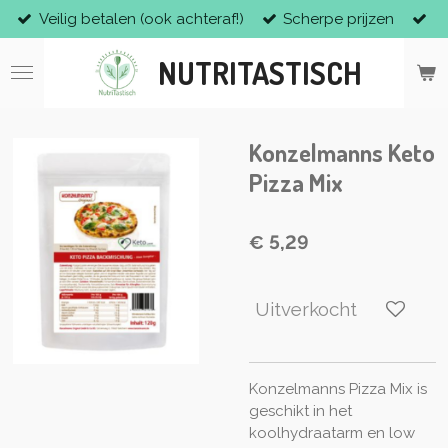
Veilig betalen (ook achteraf!)
Scherpe prijzen
Ga
direct
NUTRITASTISCH
naar
de
hoofdinhoud
Konzelmanns Keto
Pizza Mix
€ 5,29
Uitverkocht
Konzelmanns Pizza Mix is
geschikt in het
koolhydraatarm en low