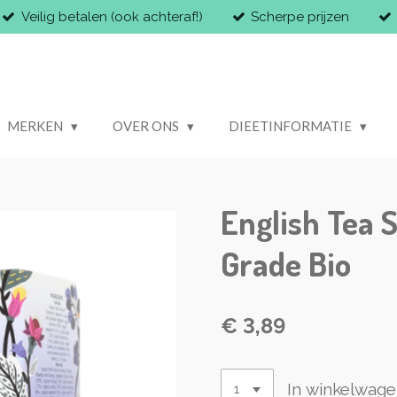
Veilig betalen (ook achteraf!)
Scherpe prijzen
MERKEN
OVER ONS
DIEETINFORMATIE
English Tea 
Grade Bio
€ 3,89
In winkelwag