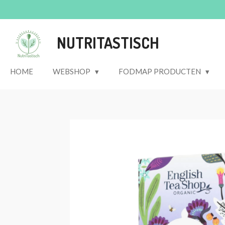
Ga
direct
naar
NUTRITASTISCH
de
hoofdinhoud
HOME
WEBSHOP
FODMAP PRODUCTEN