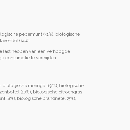
ologische pepermunt (31%), biologische
 lavendel (14%)
ie last hebben van een verhoogde
ge consumptie te vermijden
), biologische moringa (19%), biologische
zenbottel (10%), biologische citroengras
nt (8%), biologische brandnetel (5%),