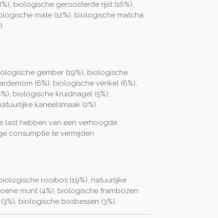
), biologische geroosterde rijst (16%),
iologische mate (12%), biologische matcha
)
iologische gember (19%), biologische
kardemom (6%), biologische venkel (6%),
%), biologische kruidnagel (5%),
natuurlijke kaneelsmaak (2%)
ie last hebben van een verhoogde
ge consumptie te vermijden
biologische rooibos (19%), natuurlijke
groene munt (4%), biologische frambozen
 (3%), biologische bosbessen (3%).