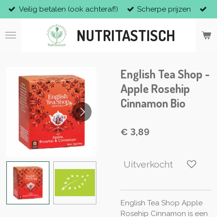
Veilig betalen (ook achteraf!)
Scherpe prijzen
Ga
direct
NUTRITASTISCH
naar
de
hoofdinhoud
English Tea Shop -
Apple Rosehip
Cinnamon Bio
€ 3,89
Uitverkocht
English Tea Shop Apple
Rosehip Cinnamon is een