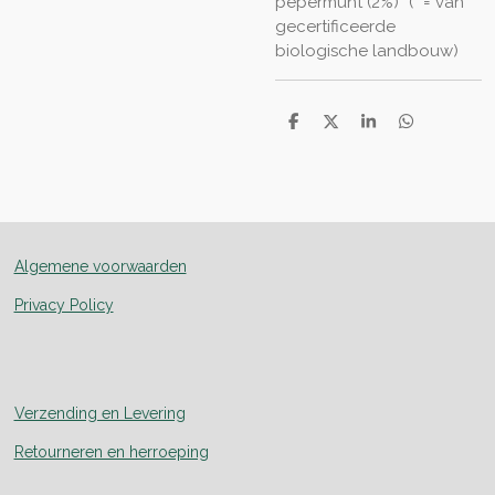
pepermunt (2%)* (* = van
gecertificeerde
biologische landbouw)
D
D
S
D
e
e
h
e
l
e
a
l
e
l
r
e
n
e
n
Algemene voorwaarden
Privacy Policy
Verzending en Levering
Retourneren en herroeping