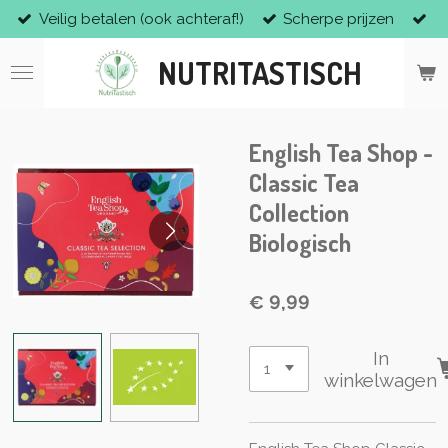
Veilig betalen (ook achteraf!)
Scherpe prijzen
Ga
direct
NUTRITASTISCH
naar
de
hoofdinhoud
English Tea Shop -
Classic Tea
Collection
Biologisch
€ 9,99
In
winkelwagen