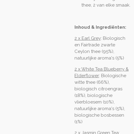
thee, 2 van elke smaak.
Inhoud & Ingrediënten:
2 x Earl Grey
: Biologisch
en Fairtrade zwarte
Ceylon thee (95%),
natuurlijke aroma's (5%)
2 x White Tea Blueberry &
Elderflower
: Biologische
witte thee (66%),
biologisch citroengras
(18%), biologische
vlierbloesem (10%),
natuurlijke aroma's (5%),
biologische bosbessen
(1%)
2 x Jasmin Green Tea
: