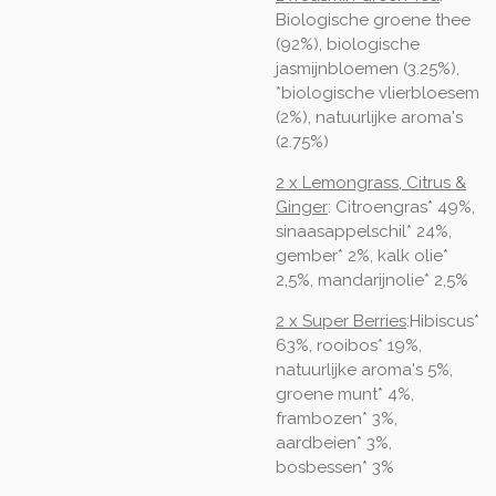
Biologische groene thee
(92%), biologische
jasmijnbloemen (3.25%),
*biologische vlierbloesem
(2%), natuurlijke aroma's
(2.75%)
2 x Lemongrass, Citrus &
Ginger
: Citroengras* 49%,
sinaasappelschil* 24%,
gember* 2%, kalk olie*
2,5%, mandarijnolie* 2,5%
2 x Super Berries
:Hibiscus*
63%, rooibos* 19%,
natuurlijke aroma's 5%,
groene munt* 4%,
frambozen* 3%,
aardbeien* 3%,
bosbessen* 3%