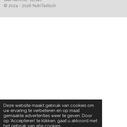
© 2024 - 2026 NutriTastisch
Deze website maakt gebruik van cookies om
uw ervaring te verbeteren en op maat
gemaakte advertenties weer te geven. Door
op ‘Accepteren’ te klikken, gaat u akkoord met
het gebruik van alle cookies.