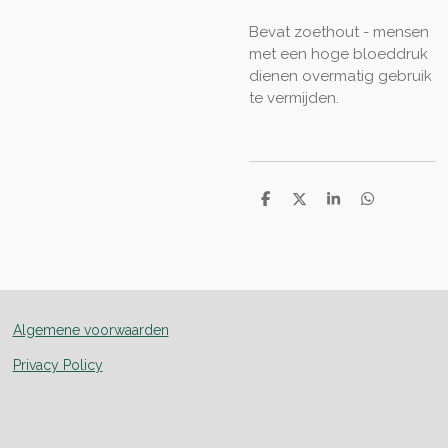
Bevat zoethout
- mensen
met een hoge bloeddruk
dienen overmatig gebruik
te vermijden.
D
D
S
D
e
e
h
e
l
e
a
l
e
l
r
e
n
e
n
Algemene voorwaarden
Privacy Policy