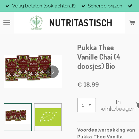
Veilig betalen (ook achteraf!)
Scherpe prijzen
Ga
direct
NUTRITASTISCH
naar
de
hoofdinhoud
Pukka Thee
Vanille Chai (4
doosjes) Bio
€ 18,99
In
winkelwagen
Voordeelverpakking van
Pukka Thee Vanilla