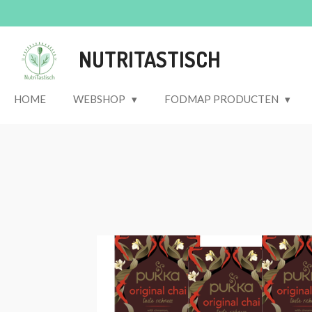
Ga
direct
naar
NUTRITASTISCH
de
hoofdinhoud
HOME
WEBSHOP
FODMAP PRODUCTEN