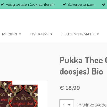
Veilig betalen (ook achteraf!)
Scherpe prijzen
MERKEN
OVER ONS
DIEETINFORMATIE
Pukka Thee O
doosjes) Bio
€ 18,99
In winkelwag