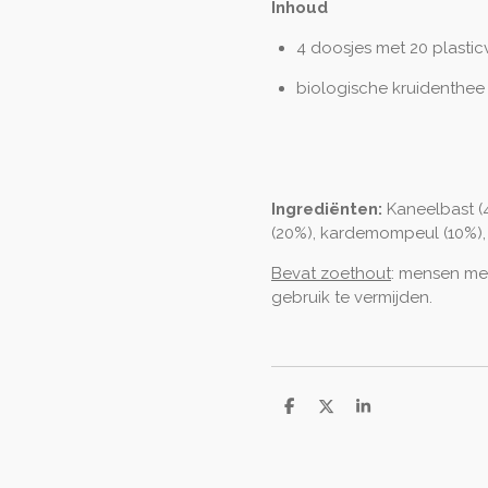
Inhoud
4 doosjes met 20 plasticvr
biologische kruidenthee
Ingrediënten:
Kaneelbast (
(20%), kardemompeul (10%),
Bevat zoethout
:
mensen met
gebruik te vermijden.
D
D
S
e
e
h
l
e
a
e
l
r
n
e