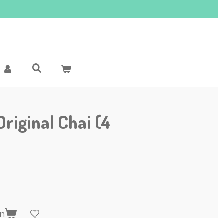
riginal Chai (4
en