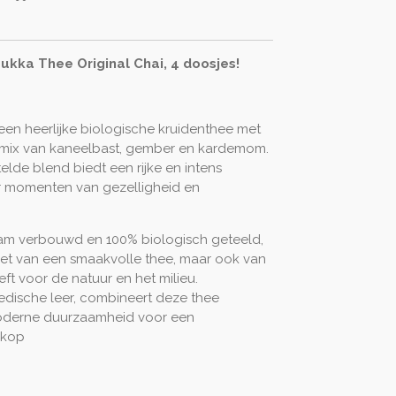
ukka Thee Original Chai, 4 doosjes!
 een heerlijke biologische kruidenthee met
 mix van kaneelbast, gember en kardemom.
lde blend biedt een rijke en intens
r momenten van gezelligheid en
aam verbouwd en 100% biologisch geteeld,
iet van een smaakvolle thee, maar ook van
ft voor de natuur en het milieu.
edische leer, combineert deze thee
derne duurzaamheid voor een
 kop