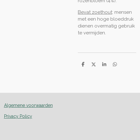
rozenbloem (4%).
Bevat zoethout
:
mensen
met een hoge bloeddruk
dienen overmatig gebruik
te vermijden.
D
D
S
D
e
e
h
e
l
e
a
l
e
l
r
e
n
e
n
Algemene voorwaarden
Privacy Policy