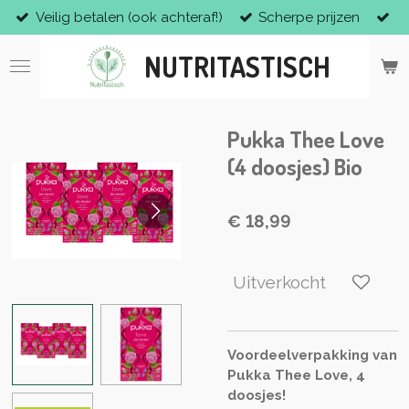
Veilig betalen (ook achteraf!)
Scherpe prijzen
Ga
direct
NUTRITASTISCH
naar
de
hoofdinhoud
Pukka Thee Love
(4 doosjes) Bio
€ 18,99
Uitverkocht
Voordeelverpakking van
Pukka Thee Love, 4
doosjes!