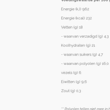
Energie (kJ) 962
Energie (kcal) 232
Vetten (g) 18
- waarvan verzadigd (g) 4,3
Koolhydraten (g) 21
- waarvan suikers (g) 4,7
- waarvan polyolen (g) 16,0 
vezels (g) 6
Eiwitten (g) 9,6
Zout (g) 0,3
** Polyolen tellen niet mee i