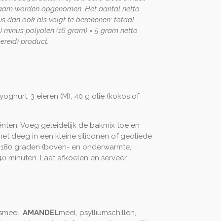
chaam worden opgenomen. Het aantal netto
is dan ook als volgt te berekenen: totaal
) minus polyolen (16 gram) = 5 gram netto
ereid) product.
yoghurt, 3 eieren (M), 40 g olie (kokos of
ënten. Voeg geleidelijk de bakmix toe en
het deeg in een kleine siliconen of geoliede
 180 graden (boven- en onderwarmte,
0 minuten. Laat afkoelen en serveer.
osmeel,
AMANDEL
meel, psylliumschillen,