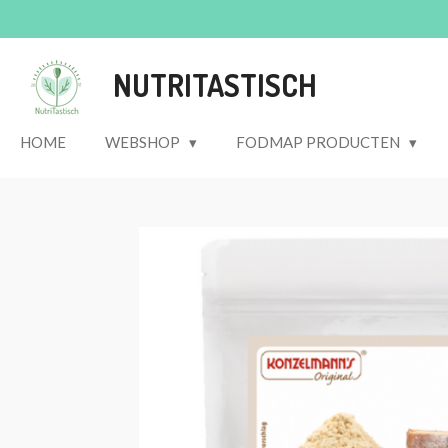
Ga
direct
naar
NUTRITASTISCH
de
hoofdinhoud
HOME
WEBSHOP
FODMAP PRODUCTEN