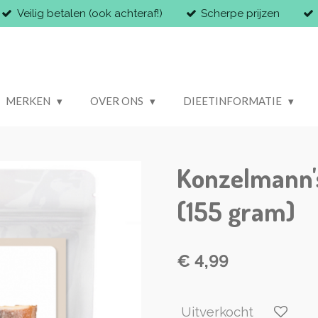
Veilig betalen (ook achteraf!)
Scherpe prijzen
MERKEN
OVER ONS
DIEETINFORMATIE
Konzelmann'
(155 gram)
€ 4,99
Uitverkocht