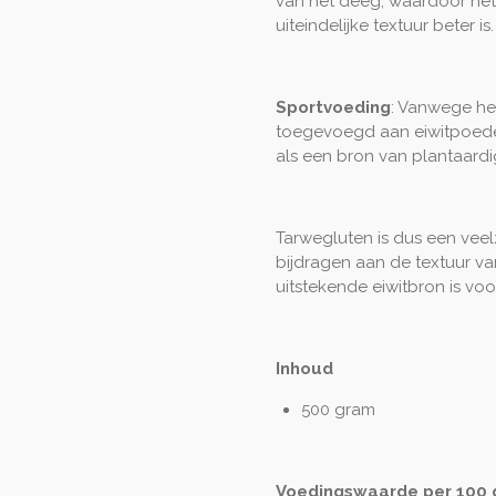
van het deeg, waardoor het 
uiteindelijke textuur beter is.
Sportvoeding
: Vanwege he
toegevoegd aan eiwitpoede
als een bron van plantaardig
Tarwegluten is dus een veelz
bijdragen aan de textuur v
uitstekende eiwitbron is voo
Inhoud
500 gram
Voedingswaarde per 100