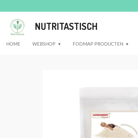
Ga
direct
naar
NUTRITASTISCH
de
hoofdinhoud
HOME
WEBSHOP
FODMAP PRODUCTEN