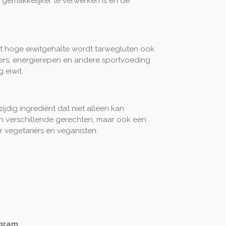
gemakkelijker te verwerken is en de
t hoge eiwitgehalte wordt tarwegluten ook
rs, energierepen en andere sportvoeding
 eiwit.
ijdig ingrediënt dat niet alleen kan
an verschillende gerechten, maar ook een
r vegetariërs en veganisten.
 gram