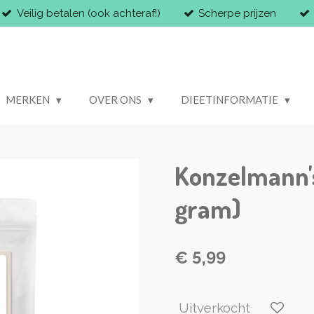
Veilig betalen (ook achteraf!)
Scherpe prijzen
MERKEN
OVER ONS
DIEETINFORMATIE
Konzelmann'
gram)
€ 5,99
Uitverkocht