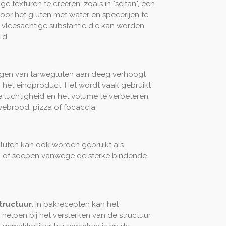
e texturen te creëren, zoals in "seitan", een
oor het gluten met water en specerijen te
 vleesachtige substantie die kan worden
ld.
egen van tarwegluten aan deeg verhoogt
an het eindproduct. Het wordt vaak gebruikt
luchtigheid en het volume te verbeteren,
webrood, pizza of focaccia.
gluten kan ook worden gebruikt als
en of soepen vanwege de sterke bindende
tructuur
: In bakrecepten kan het
elpen bij het versterken van de structuur