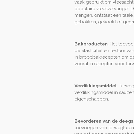
vaak gebruikt om vleesachtig
populaire vleesvervanger. D
mengen, ontstaat een taaie,
gebakken, gekookt of gegri
Bakproducten
: Het toevo
de elasticiteit en textuur v
in broodbakrecepten om de 
vooral in recepten voor tar
Verdikkingsmiddel
: Tarwe
verdikkingsmiddel in sauz
eigenschappen.
Bevorderen van de deegs
toevoegen van tarwegluten h