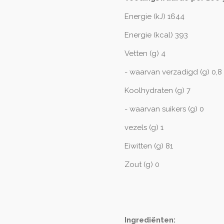
Energie (kJ) 1644
Energie (kcal) 393
Vetten (g) 4
- waarvan verzadigd (g) 0,8
Koolhydraten (g) 7
- waarvan suikers (g) 0
vezels (g) 1
Eiwitten (g) 81
Zout (g) 0
Ingrediënten: