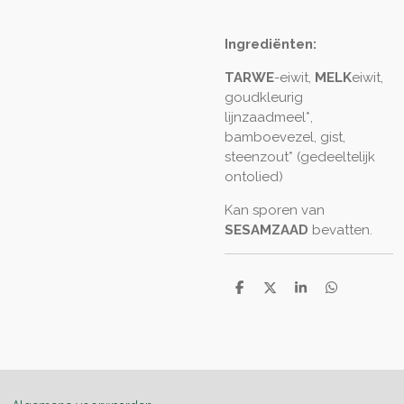
Ingrediënten:
TARWE
-eiwit
,
MELK
eiwit
,
goudkleurig
lijnzaadmeel*,
bamboevezel, gist,
steenzout* (gedeeltelijk
ontolied)
Kan sporen van
SESAMZAAD
bevatten.
D
D
S
D
e
e
h
e
l
e
a
l
e
l
r
e
n
e
n