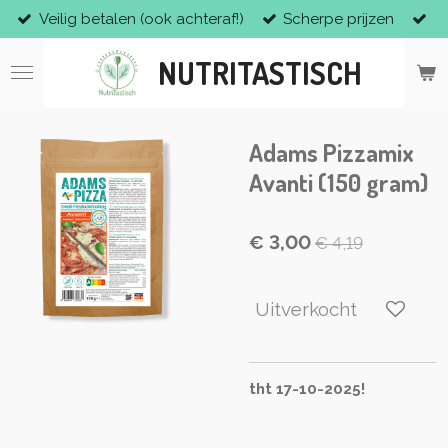
Veilig betalen (ook achteraf!)
Scherpe prijzen
Ga
direct
NUTRITASTISCH
naar
de
hoofdinhoud
Adams Pizzamix
Avanti (150 gram)
€ 3,00
€ 4,19
Uitverkocht
tht 17-10-2025!