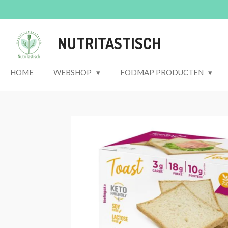
Ga
direct
naar
NUTRITASTISCH
de
hoofdinhoud
HOME
WEBSHOP
FODMAP PRODUCTEN