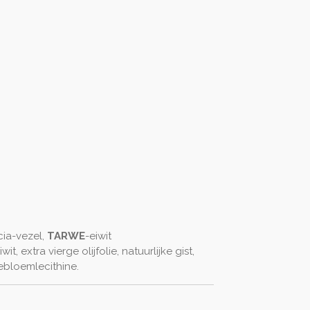
acia-vezel,
TARWE
-eiwit
eiwit, extra vierge olijfolie, natuurlijke gist,
ebloemlecithine.