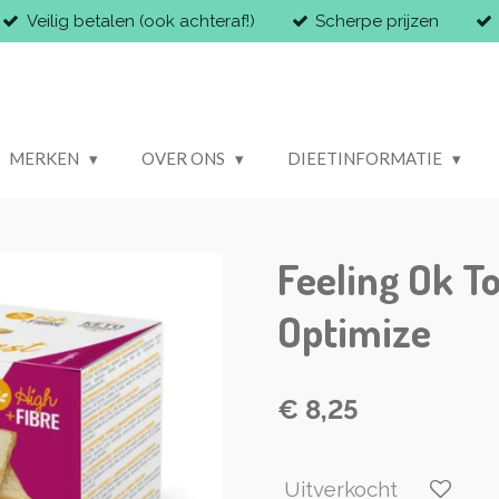
Veilig betalen (ook achteraf!)
Scherpe prijzen
MERKEN
OVER ONS
DIEETINFORMATIE
Feeling Ok T
Optimize
€ 8,25
Uitverkocht