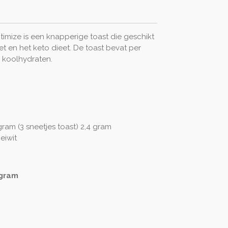
timize is een knapperige toast die geschikt
et en het keto dieet. De toast bevat per
m koolhydraten.
ram (3 sneetjes toast) 2,4 gram
eiwit
 gram