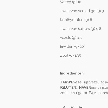
Vetten (g) 10
- waarvan verzadigd (g) 3
Koolhydraten (g) 8
- waarvan suikers (g) 0,8
vezels (g) 45
Eiwitten (g) 20
Zout (g) 1,35
Ingrediënten:
TARWE
vezel, rijstvezel, ac
(
GLUTEN
),
HAVER
eiwit, rijst
zout, emulgator: E471, zonn