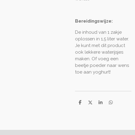
Bereidingswijze:
De inhoud van 1 zakje
oplossen in 1,5 liter water.
Je kunt met dit product
ook lekkere waterijsjes
maken. Of voeg een
beetje poeder naar wens
toe aan yoghurt!
D
D
S
D
e
e
h
e
l
e
a
l
e
l
r
e
n
e
n