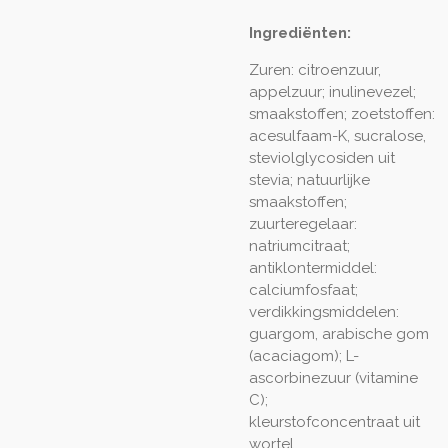
Ingrediënten:
Zuren: citroenzuur,
appelzuur; inulinevezel;
smaakstoffen; zoetstoffen:
acesulfaam-K, sucralose,
steviolglycosiden uit
stevia; natuurlijke
smaakstoffen;
zuurteregelaar:
natriumcitraat;
antiklontermiddel:
calciumfosfaat;
verdikkingsmiddelen:
guargom, arabische gom
(acaciagom); L-
ascorbinezuur (vitamine
C);
kleurstofconcentraat uit
wortel.