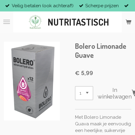
Veilig betalen (ook achteraf!)
Scherpe prijzen
Ga
direct
NUTRITASTISCH
naar
de
hoofdinhoud
Bolero Limonade
Guave
€ 5,99
In
winkelwagen
Met Bolero Limonade
Guava maak je eenvoudig
een heerlijke, suikervrije