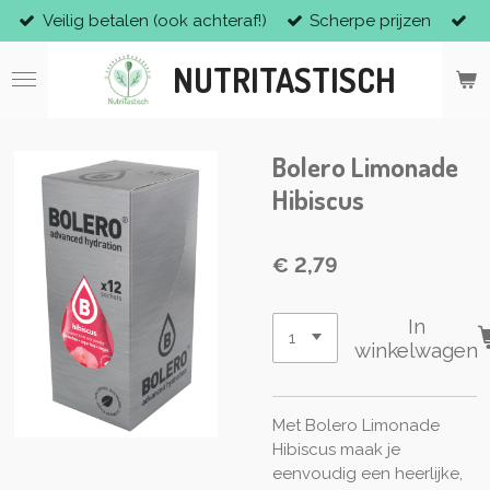
Veilig betalen (ook achteraf!)
Scherpe prijzen
Ga
direct
NUTRITASTISCH
naar
de
hoofdinhoud
Bolero Limonade
Hibiscus
€ 2,79
In
winkelwagen
Met Bolero Limonade
Hibiscus maak je
eenvoudig een heerlijke,