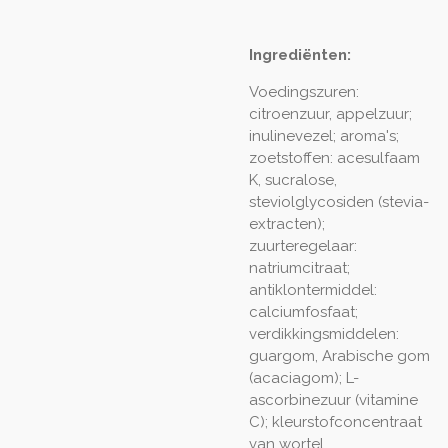
Ingrediënten:
Voedingszuren:
citroenzuur, appelzuur;
inulinevezel; aroma's;
zoetstoffen: acesulfaam
K, sucralose,
steviolglycosiden (stevia-
extracten);
zuurteregelaar:
natriumcitraat;
antiklontermiddel:
calciumfosfaat;
verdikkingsmiddelen:
guargom, Arabische gom
(acaciagom); L-
ascorbinezuur (vitamine
C); kleurstofconcentraat
van wortel.