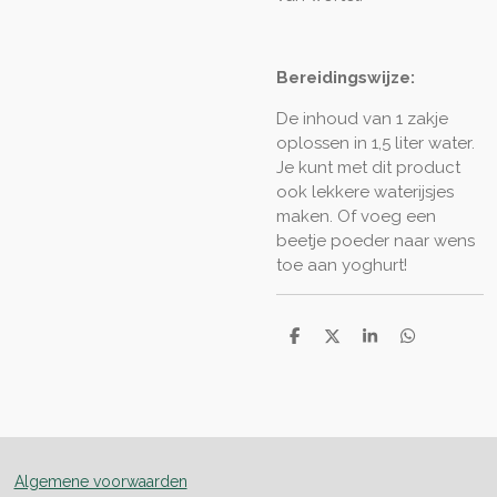
Bereidingswijze:
De inhoud van 1 zakje
oplossen in 1,5 liter water.
Je kunt met dit product
ook lekkere waterijsjes
maken. Of voeg een
beetje poeder naar wens
toe aan yoghurt!
D
D
S
D
e
e
h
e
l
e
a
l
e
l
r
e
n
e
n
Algemene voorwaarden