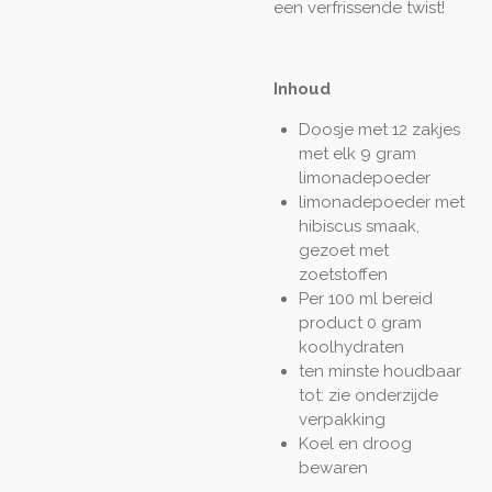
een verfrissende twist!
Inhoud
Doosje met 12 zakjes
met elk 9 gram
limonadepoeder
limonadepoeder met
hibiscus smaak,
gezoet met
zoetstoffen
Per 100 ml bereid
product 0 gram
koolhydraten
ten minste houdbaar
tot: zie onderzijde
verpakking
Koel en droog
bewaren