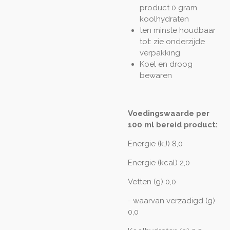
product 0 gram
koolhydraten
ten minste houdbaar
tot: zie onderzijde
verpakking
Koel en droog
bewaren
Voedingswaarde per
100 ml bereid product:
Energie (kJ) 8,0
Energie (kcal) 2,0
Vetten (g) 0,0
- waarvan verzadigd (g)
0,0