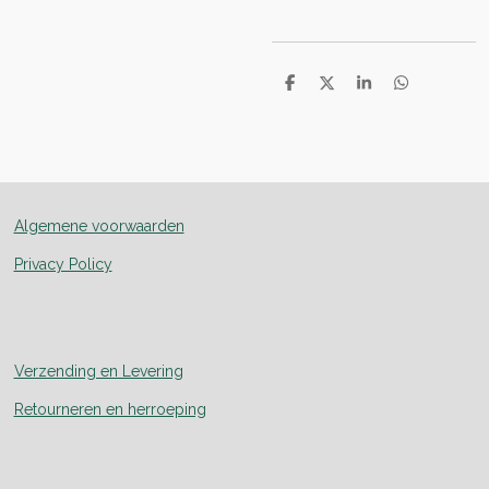
D
D
S
D
e
e
h
e
l
e
a
l
e
l
r
e
n
e
n
Algemene voorwaarden
Privacy Policy
Verzending en Levering
Retourneren en herroeping