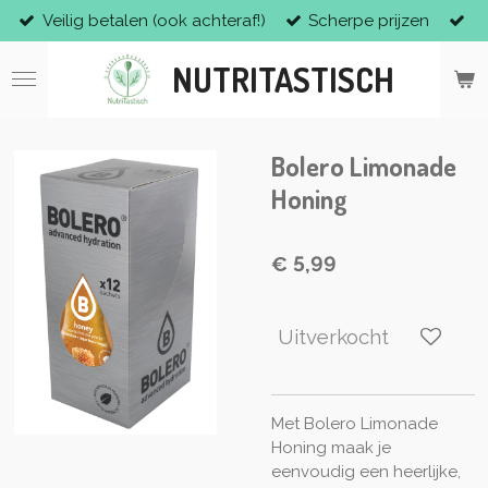
Veilig betalen (ook achteraf!)
Scherpe prijzen
Ga
direct
NUTRITASTISCH
naar
de
hoofdinhoud
Bolero Limonade
Honing
€ 5,99
Uitverkocht
Met Bolero Limonade
Honing maak je
eenvoudig een heerlijke,