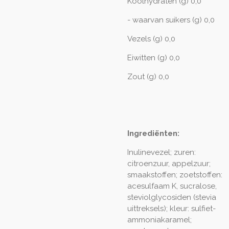
Koolhydraten (g) 0,0
- waarvan suikers (g) 0,0
Vezels (g) 0,0
Eiwitten (g) 0,0
Zout (g) 0,0
Ingrediënten:
Inulinevezel; zuren:
citroenzuur, appelzuur;
smaakstoffen; zoetstoffen:
acesulfaam K, sucralose,
steviolglycosiden (stevia
uittreksels); kleur: sulfiet-
ammoniakaramel;