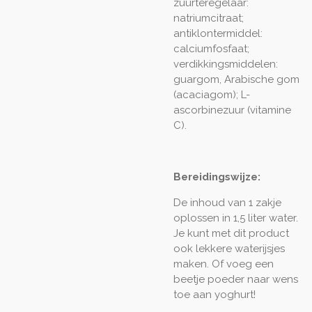
zuurteregelaar:
natriumcitraat;
antiklontermiddel:
calciumfosfaat;
verdikkingsmiddelen:
guargom, Arabische gom
(acaciagom); L-
ascorbinezuur (vitamine
C).
Bereidingswijze:
De inhoud van 1 zakje
oplossen in 1,5 liter water.
Je kunt met dit product
ook lekkere waterijsjes
maken. Of voeg een
beetje poeder naar wens
toe aan yoghurt!