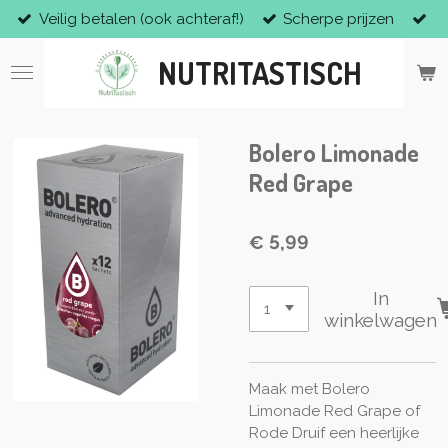
Veilig betalen (ook achteraf!)
Scherpe prijzen
Ga
direct
NUTRITASTISCH
naar
de
hoofdinhoud
Bolero Limonade
Red Grape
€ 5,99
In
winkelwagen
Maak met Bolero
Limonade Red Grape of
Rode Druif een heerlijke