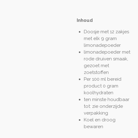
Inhoud
Doosje met 12 zakjes
met elk 9 gram
limonadepoeder
limonadepoeder met
rode druiven smaak,
gezoet met
zoetstoffen
Per 100 ml bereid
product 0 gram
koolhydraten
ten minste houdbaar
tot: zie onderzijde
verpakking
Koel en droog
bewaren