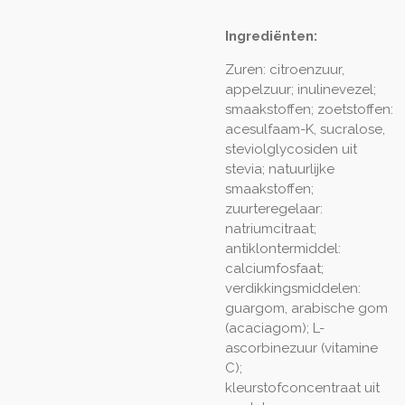
Ingrediënten:
Zuren: citroenzuur,
appelzuur; inulinevezel;
smaakstoffen; zoetstoffen:
acesulfaam-K, sucralose,
steviolglycosiden uit
stevia; natuurlijke
smaakstoffen;
zuurteregelaar:
natriumcitraat;
antiklontermiddel:
calciumfosfaat;
verdikkingsmiddelen:
guargom, arabische gom
(acaciagom); L-
ascorbinezuur (vitamine
C);
kleurstofconcentraat uit