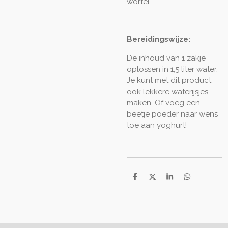
wortel.
Bereidingswijze:
De inhoud van 1 zakje
oplossen in 1,5 liter water.
Je kunt met dit product
ook lekkere waterijsjes
maken. Of voeg een
beetje poeder naar wens
toe aan yoghurt!
D
D
S
D
e
e
h
e
l
e
a
l
e
l
r
e
n
e
n